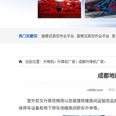
热门关键词：
曲臂式高空作业平台
直臂式高空作业平台
剪
当前位置：
升降机
>
升降机厂家
>
成都升降机厂家
>
成都地
cdlifter.com
时间：2
室外剪叉
升降货梯
用以房屋建筑楼高间运输货品
体停车设备和地下停车场楼高间轿车升举等。