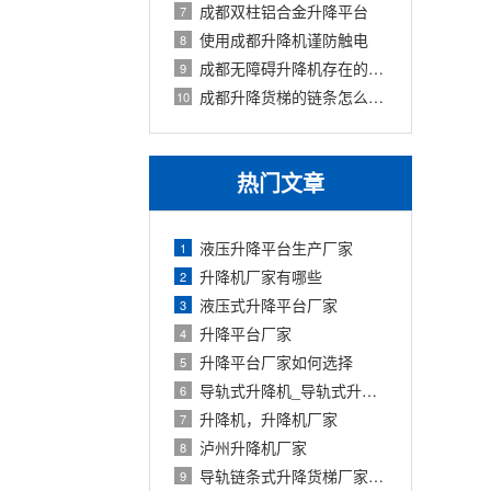
成都双柱铝合金升降平台
7
使用成都升降机谨防触电
8
成都无障碍升降机存在的价值
9
成都升降货梯的链条怎么保养
10
热门文章
液压升降平台生产厂家
1
升降机厂家有哪些
2
液压式升降平台厂家
3
升降平台厂家
4
升降平台厂家如何选择
5
导轨式升降机_导轨式升降平台厂家
6
升降机，升降机厂家
7
泸州升降机厂家
8
导轨链条式升降货梯厂家定制
9