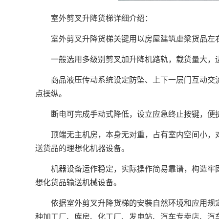
室外剪叉升降货梯详细介绍：
室外剪叉升降货梯关键用以房屋建筑虚梁货品左右
一般选用多级别剪叉加
升降机
路轨，载货量大，
商品液压传动系统设定防坠、上下一层门互动交流
点操纵。
断电可完成手动式降低，设立应急终止按键，便
顶端无主机房，本身无对重，占有室内空间小，对
送货品的理想化机器设备。
机器设备运作稳定，实际操作简易靠谱，构造牢固
想化货品输送机械设备。
依据室外剪叉升降货梯的安裝自然环境和应用规定
种加工厂、库房、化工厂、发电站、汽车专卖店、汽