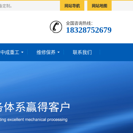
备定制。
网站导航
网站地图
全国咨询热线：
18328752679‬
于中成重工
维修保养
联系我们