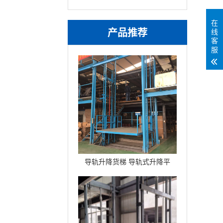
在
产品推荐
线
客
服
导轨升降货梯 导轨式升降平
台