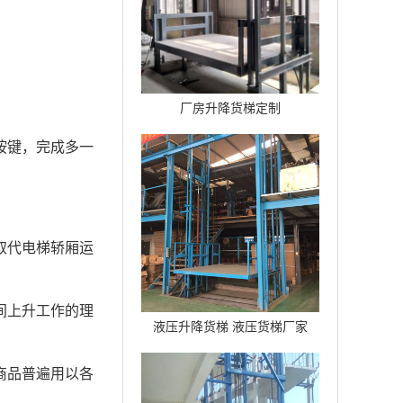
。
厂房升降货梯定制
按键，完成多一
取代电梯轿厢运
间上升工作的理
液压升降货梯 液压货梯厂家
商品普遍用以各