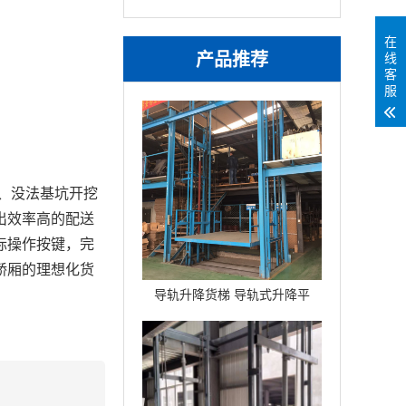
在
产品推荐
线
客
服
、没法基坑开挖
出效率高的配送
际操作按键，完
轿厢的理想化货
。
导轨升降货梯 导轨式升降平
台