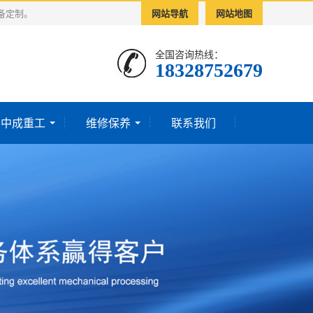
备定制。
网站导航
网站地图
全国咨询热线：
18328752679‬
于中成重工
维修保养
联系我们