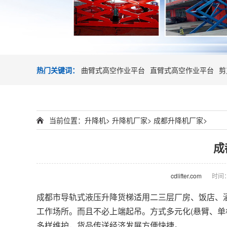
热门关键词：
曲臂式高空作业平台
直臂式高空作业平台
剪
当前位置：
升降机
>
升降机厂家
>
成都升降机厂家
>
成
cdlifter.com
时间：2
成都市导轨式液压
升降货梯
适用二三层厂房、饭店、酒
工作场所。而且不必上端起吊。方式多元化(悬臂、单
多样维护，货品传送经济发展方便快捷。