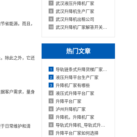
武汉液压升降机厂家
7
武汉升降机生产厂家
8
武汉升降机出租公司
9
加节省能源。而且，
武汉升降机厂家解答开关失灵的原因
10
热门文章
景。除此之外，它还
导轨链条式升降货梯厂家定制
1
液压升降平台生产厂家
2
升降机厂家有哪些
3
根据客户需求，量身
液压式升降平台厂家
4
升降平台厂家
5
泸州升降机厂家
6
升降机，升降机厂家
7
导轨式升降机_导轨式升降平台厂家
8
便于日常维护和清
升降平台厂家如何选择
9