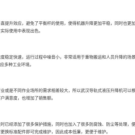
垂直提升效应，避免了平衡杆的使用，使得机器升降更加平稳，同时也更
在实际使用中表现出色。
速度稳定快速，运行过程中噪音小，非常适用于重物搬运和人员升降的场
适应多种工业环境。
行业或是不同作业场所的需求相差较大，所以武汉导轨式液压升降机可以
客户满意度，也增加了销售额。
造时已经添加了很多保护措施，同时也加入了很多防腐蚀、防尘等处理，
需更换标准配件即可完成维护，因此成本低廉，更便于维护。