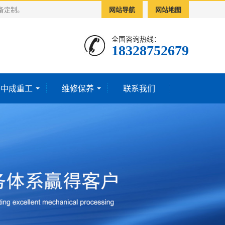
备定制。
网站导航
网站地图
全国咨询热线：
18328752679‬
于中成重工
维修保养
联系我们