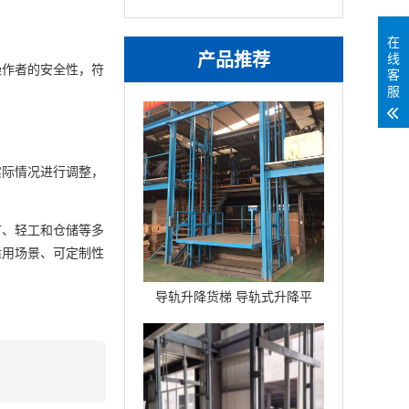
在
产品推荐
线
操作者的安全性，符
客
服
实际情况进行调整，
矿、轻工和仓储等多
适用场景、可定制性
导轨升降货梯 导轨式升降平
台