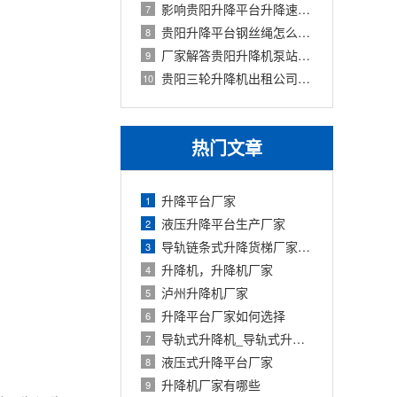
影响贵阳升降平台升降速度的因素有哪些
7
贵阳升降平台钢丝绳怎么保养
8
厂家解答贵阳升降机泵站保养方法
9
贵阳三轮升降机出租公司有哪些服务？有
10
热门文章
升降平台厂家
1
液压升降平台生产厂家
2
导轨链条式升降货梯厂家定制
3
升降机，升降机厂家
4
泸州升降机厂家
5
升降平台厂家如何选择
6
导轨式升降机_导轨式升降平台厂家
7
液压式升降平台厂家
8
升降机厂家有哪些
9