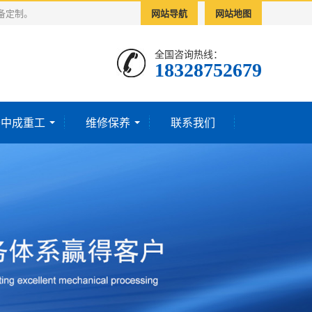
备定制。
网站导航
网站地图
全国咨询热线：
18328752679‬
于中成重工
维修保养
联系我们