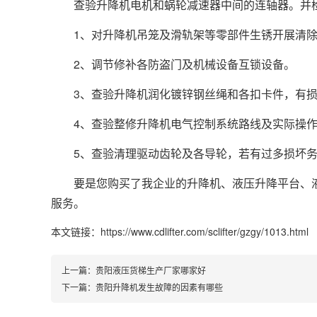
查验升降机电机和蜗轮减速器中间的连轴器。并检
1、对升降机吊笼及滑轨架等零部件生锈开展清除
2、调节修补各防盗门及机械设备互锁设备。
3、查验升降机润化镀锌钢丝绳和各扣卡件，有损
4、查验整修升降机电气控制系统路线及实际操作
5、查验清理驱动齿轮及各导轮，若有过多损坏务
要是您购买了我企业的升降机、液压升降平台、液
服务。
本文链接：https://www.cdlifter.com/sclifter/gzgy/1013.html
上一篇：
贵阳液压货梯生产厂家哪家好
下一篇：
贵阳升降机发生故障的因素有哪些