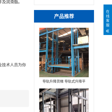
件及润滑脂。
在
产品推荐
线
客
服
业技术人员为你
导轨升降货梯 导轨式升降平
台