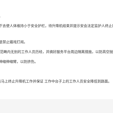
。
下去使人体维持小于安全护栏，待升降机结束并提示安会法定监护人终止
是禁止嬉戏打闹。
作范畴内无别的工作人员历经，并搞好服务平台周边隔离措施，以防高空
伸缩伸缩臂，以防挤伤。
该马上终止升降机工作并保证 工作中台子上的工作人员安全降低到路面。