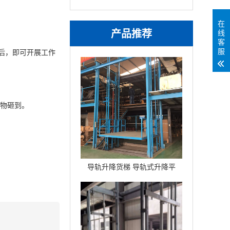
在
产品推荐
线
客
服
后，即可开展工作
抛物砸到。
导轨升降货梯 导轨式升降平
台