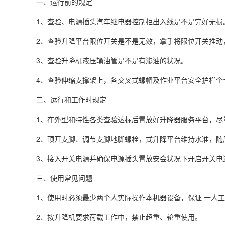
一、运行前的规定
1、查验、电源插头汽车继电器控制柜出入线是不是完好无损
2、查验升降平台限位开关是不是无效，拿手将限位开关推动
3、查验升降机液压输油管是不是有渗油的状况。
4、查验伸缩支撑架上，各交叉式螺帽及作业平台安全护栏个
二、运行和工作时规定
1、在外型和特性各类查验达标后置放好升降器服务平台，尽
2、顶开支脚、调节支脚地脚螺栓，式升降平台维持水准，随
3、接入开关电源并确保电源插头置放安会状况下开启开关电
三、使用常见问题
1、使用时必须最少两个人实际操作本机器设备，保证 一人
2、按升降机要求荷载工作中，禁止超重、轮重使用。