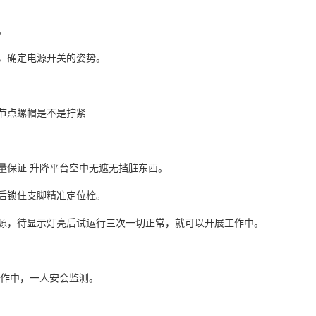
。
，确定电源开关的姿势。
节点螺帽是不是拧紧
量保证 升降平台空中无遮无挡脏东西。
后锁住支脚精准定位栓。
源，待显示灯亮后试运行三次一切正常，就可以开展工作中。
工作中，一人安会监测。