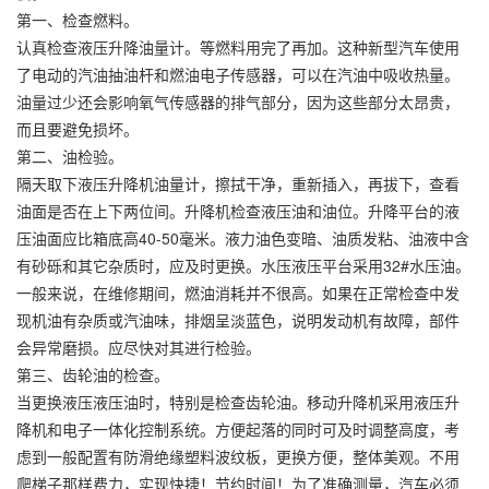
第一、检查燃料。
认真检查液压升降油量计。等燃料用完了再加。这种新型汽车使用
了电动的汽油抽油杆和燃油电子传感器，可以在汽油中吸收热量。
油量过少还会影响氧气传感器的排气部分，因为这些部分太昂贵，
而且要避免损坏。
第二、油检验。
隔天取下液压升降机油量计，擦拭干净，重新插入，再拔下，查看
油面是否在上下两位间。升降机检查液压油和油位。升降平台的液
压油面应比箱底高40-50毫米。液力油色变暗、油质发粘、油液中含
有砂砾和其它杂质时，应及时更换。水压液压平台采用32#水压油。
一般来说，在维修期间，燃油消耗并不很高。如果在正常检查中发
现机油有杂质或汽油味，排烟呈淡蓝色，说明发动机有故障，部件
会异常磨损。应尽快对其进行检验。
第三、齿轮油的检查。
当更换液压液压油时，特别是检查齿轮油。移动升降机采用液压升
降机和电子一体化控制系统。方便起落的同时可及时调整高度，考
虑到一般配置有防滑绝缘塑料波纹板，更换方便，整体美观。不用
爬梯子那样费力，实现快捷！节约时间！为了准确测量，汽车必须