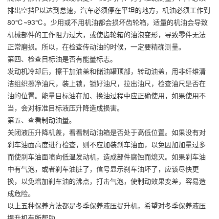
排出空挡P以达到怠速，汽车必须停在平坦的地方，机油必须工作到
80℃~93℃。少用或不用机油都会损坏齿轮箱，适量的机油会导致
机械部件的工作阻力过大，或使齿轮箱的油泡变形，导致零件无法
正常磨损。所以，在检查传动油的时候，一定要精确测量。
第四、检查目标油是否有能量标志。
发动机冷却后，擦干加油盖和储油罐顶部，转动油盖，用非纤维清
洁组织擦净油尺，装上锁，锁好油尺，拉出油尺，检查油尺是否在
油的位置。能量目标油在加、换油过程中应正确使用，如果使用不
当，会对标准目标液压升降造成损害。
第五、查看制动油量。
关闭液压升降机盖，看看制动油箱是否处于高低位置。如果没有对
刹车油面高度进行检查，则不应加装刹车油面，以免因加加量过多
而使刹车油面喷向低温发动机，造成部件腐蚀而熄灭。如果刹车油
中有气泡，或者刹车油脏了，信号显示刹车油坏了，应该尽快更
换，以免增加刹车油的沸点，打击气泡，使制动效果变差，容易造
成危险。
以上五种保养方法都是冬季保养液压提升机，希望对冬季保养液压
提升机有所帮助。