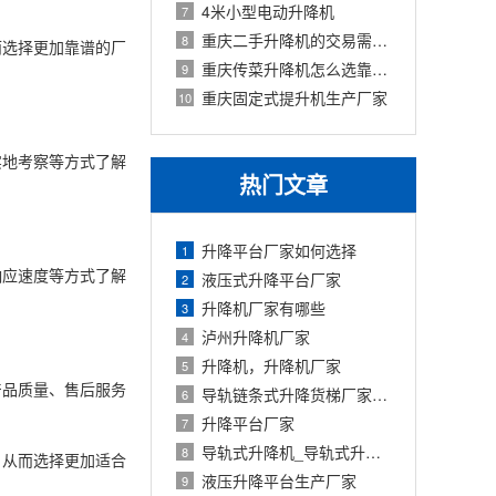
4米小型电动升降机
7
重庆二手升降机的交易需要注意几点
8
而选择更加靠谱的厂
重庆传菜升降机怎么选靠谱的厂家
9
重庆固定式提升机生产厂家
10
实地考察等方式了解
热门文章
升降平台厂家如何选择
1
响应速度等方式了解
液压式升降平台厂家
2
升降机厂家有哪些
3
泸州升降机厂家
4
升降机，升降机厂家
5
产品质量、售后服务
导轨链条式升降货梯厂家定制
6
升降平台厂家
7
导轨式升降机_导轨式升降平台厂家
8
，从而选择更加适合
液压升降平台生产厂家
9