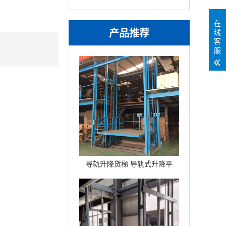
在
产品推荐
线
客
服
导轨升降货梯 导轨式升降平
台