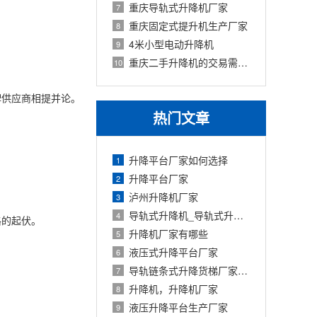
重庆导轨式升降机厂家
7
重庆固定式提升机生产厂家
8
4米小型电动升降机
9
重庆二手升降机的交易需要注意几点
10
牌供应商相提并论。
热门文章
升降平台厂家如何选择
1
升降平台厂家
2
泸州升降机厂家
3
导轨式升降机_导轨式升降平台厂家
4
格的起伏。
升降机厂家有哪些
5
液压式升降平台厂家
6
导轨链条式升降货梯厂家定制
7
升降机，升降机厂家
8
液压升降平台生产厂家
9