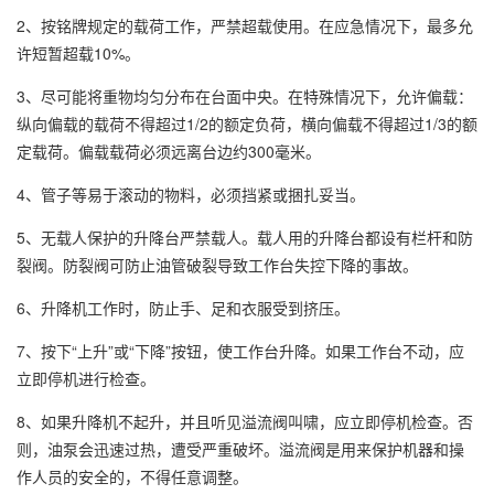
2、按铭牌规定的载荷工作，严禁超载使用。在应急情况下，最多允
许短暂超载10%。
3、尽可能将重物均匀分布在台面中央。在特殊情况下，允许偏载：
纵向偏载的载荷不得超过1/2的额定负荷，横向偏载不得超过1/3的额
定载荷。偏载载荷必须远离台边约300毫米。
4、管子等易于滚动的物料，必须挡紧或捆扎妥当。
5、无载人保护的升降台严禁载人。载人用的升降台都设有栏杆和防
裂阀。防裂阀可防止油管破裂导致工作台失控下降的事故。
6、升降机工作时，防止手、足和衣服受到挤压。
7、按下“上升”或“下降”按钮，使工作台升降。如果工作台不动，应
立即停机进行检查。
8、如果升降机不起升，并且听见溢流阀叫啸，应立即停机检查。否
则，油泵会迅速过热，遭受严重破坏。溢流阀是用来保护机器和操
作人员的安全的，不得任意调整。