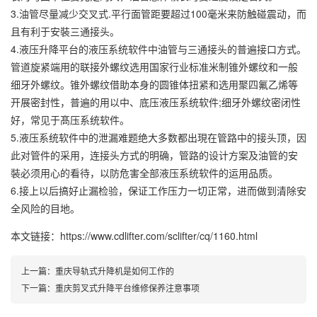
3.油管尽量减少交叉式.平行面管距要超过100毫米来防触碰震动，而
且有利于安裝三通接头。
4.液压升降平台的液压系统软件中油管与三通接头的普遍接口方式。
管道旋紧端用的联接外螺纹选用国家行业标准米制锥外螺纹和一般
细牙外螺纹。锥外螺纹借助本身的圆锥体扭紧和选用聚四氟乙烯等
开展密封性，普遍的用以中、底压液压系统软件;细牙外螺纹密闭性
好，常见于髙压系统软件。
5.液压系统软件中的泄漏难题绝大多数都出現在管路中的接头顶，因
此对管件的采用，连接头方式的明确，管路的设计方案及油管的安
裝必须用心的看待，以防危害全部液压系统软件的运用品质。
6.接上以后搞好止漏检验，保证工作压力一切正常，进而做到清除安
全风险的目地。
本文链接：https://www.cdlifter.com/sclifter/cq/1160.html
上一篇：
重庆导轨式升降机是如何工作的
下一篇：
重庆剪叉式升降平台维修保养注意事项