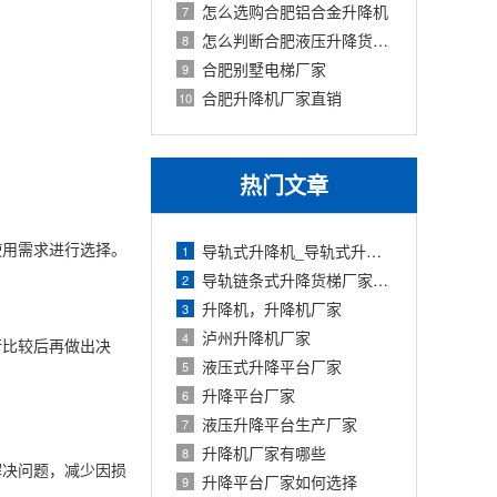
怎么选购合肥铝合金升降机
7
怎么判断合肥液压升降货梯载重量
8
合肥别墅电梯厂家
9
合肥升降机厂家直销
10
热门文章
使用需求进行选择。
导轨式升降机_导轨式升降平台厂家
1
导轨链条式升降货梯厂家定制
2
升降机，升降机厂家
3
泸州升降机厂家
4
行比较后再做出决
液压式升降平台厂家
5
升降平台厂家
6
液压升降平台生产厂家
7
升降机厂家有哪些
8
解决问题，减少因损
升降平台厂家如何选择
9