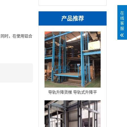
在
产品推荐
线
客
服
。同时，在使用铝合
导轨升降货梯 导轨式升降平
台