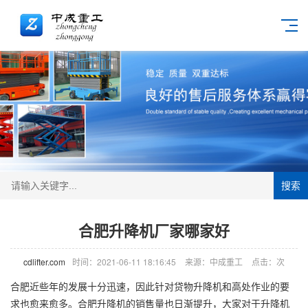
搜索
合肥升降机厂家哪家好
cdlifter.com
时间：2021-06-11 18:16:45
来源：中成重工
点击：
次
合肥近些年的发展十分迅速，因此针对贷物
升降机
和高处作业的要
求也愈来愈多。合肥升降机的销售量也日渐提升，大家对于升降机