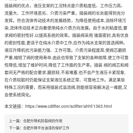
插装阀的优点，液压支架的工况特点是介质粘度低、工作压力高、
流量大、工作环境恶劣、介质污染严重，插装阀的长处能得到充分
发挥。符合流体传动技术的发展趋势，为降低使用成本,消除环境污
染,流体传动技术正向着使用纯水介质方向发展。由于水的粘度低,要
求阀的密封性好,以提高系统的效率。插装阀采用 锥面密封,具有优良
的密封性能,更适于在纯水介质中工作,应作为纯水支架的首选阀种。
液压升降机抗污染能力强、工作可靠。介质污染程度高,使阀芯磨损
严重,缩短了阀的使用寿命,由此也导致了支架的各种故障,使工作可靠
性降低,增加了维护时间,降低了工作面的生产率。插装 阀的阀芯和阀
套间无严格的配合要求,磨损轻,不易堵塞,也不会产生液压卡紧现象,
在介质较脏时仍能保证支架液压系统正常、可靠地工作。满足某些
特殊工况的需要，而采用插装式溢流阀,则能很容易解决这一难题,又
会使系统简化。
本文链接：https://www.cdlifter.com/sclifter/ahhf/1363.html
上一篇：
合肥升降机防裂阀的作用
下一篇：
合肥升降平台油漆的保护工作