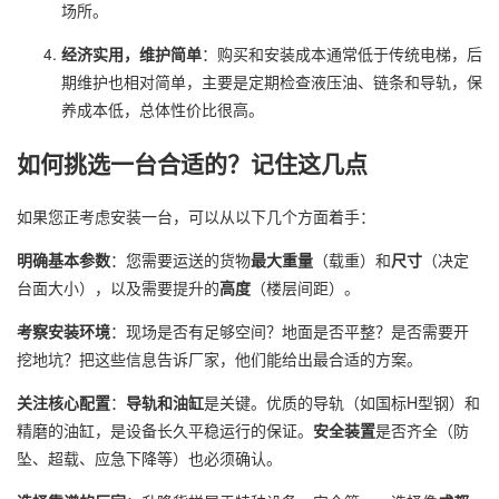
场所。
经济实用，维护简单
：购买和安装成本通常低于传统电梯，后
期维护也相对简单，主要是定期检查液压油、链条和导轨，保
养成本低，总体性价比很高。
如何挑选一台合适的？记住这几点
如果您正考虑安装一台，可以从以下几个方面着手：
明确基本参数
：您需要运送的货物
最大重量
（载重）和
尺寸
（决定
台面大小），以及需要提升的
高度
（楼层间距）。
考察安装环境
：现场是否有足够空间？地面是否平整？是否需要开
挖地坑？把这些信息告诉厂家，他们能给出最合适的方案。
关注核心配置
：
导轨和油缸
是关键。优质的导轨（如国标H型钢）和
精磨的油缸，是设备长久平稳运行的保证。
安全装置
是否齐全（防
坠、超载、应急下降等）也必须确认。