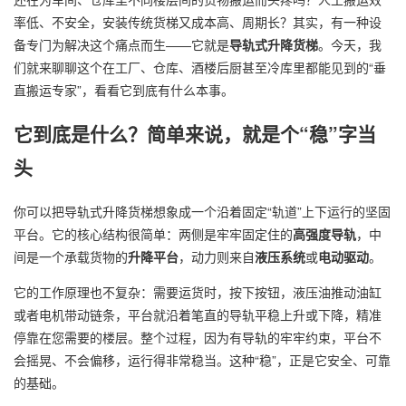
率低、不安全，安装传统货梯又成本高、周期长？其实，有一种设
备专门为解决这个痛点而生——它就是
导轨式
升降货梯
。今天，我
们就来聊聊这个在工厂、仓库、酒楼后厨甚至冷库里都能见到的“垂
直搬运专家”，看看它到底有什么本事。
它到底是什么？简单来说，就是个“稳”字当
头
你可以把导轨式升降货梯想象成一个沿着固定“轨道”上下运行的坚固
平台。它的核心结构很简单：两侧是牢牢固定住的
高强度导轨
，中
间是一个承载货物的
升降平台
，动力则来自
液压系统
或
电动驱动
。
它的工作原理也不复杂：需要运货时，按下按钮，液压油推动油缸
或者电机带动链条，平台就沿着笔直的导轨平稳上升或下降，精准
停靠在您需要的楼层。整个过程，因为有导轨的牢牢约束，平台不
会摇晃、不会偏移，运行得非常稳当。这种“稳”，正是它安全、可靠
的基础。