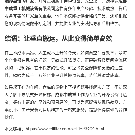
选择靠谱的厂家
：升降货梯属于特种设备，安全第一。选择像
成都
中成重工机械设备有限公司
这样有多年生产经验、技术成熟、售后
服务完善的厂家至关重要。他们不仅能提供合格的产品，还能根据
您的现场情况做非标定制，并提供专业的安装指导和后期维护。
结语：让垂直搬运，从此变得简单高效
在土地成本高昂、人工成本上升的今天，如何向空间要效率，是每
个企业都在思考的问题。导轨式升降货梯，正是破解楼层间物流瓶
颈的一把利器。它用稳定的性能、可靠的安全保障和灵活的适应
性，默默为成千上万的企业提升着搬运效率，降低着运营成本。
如果您正在为车间、仓库的货物上下楼问题寻找解决方案，不妨深
入了解下导轨式升降货梯。
成都中成重工
作为专业的升降设备制造
商，拥有丰富的产品线和项目经验，可以为您提供从现场勘测、方
案设计、生产安装到售后维护的一站式服务，是您值得信赖的合作
伙伴。
本文链接：https://www.cdlifter.com/sclifter/3269.html