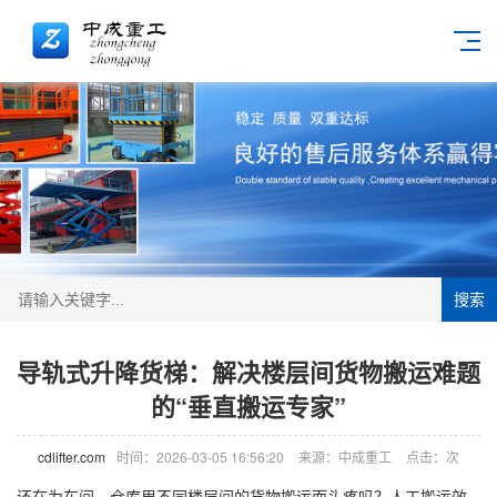
搜索
导轨式升降货梯：解决楼层间货物搬运难题
的“垂直搬运专家”
cdlifter.com
时间：2026-03-05 16:56:20
来源：中成重工
点击：
次
还在为车间、仓库里不同楼层间的货物搬运而头疼吗？人工搬运效