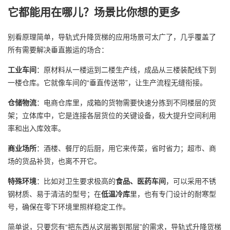
它都能用在哪儿？场景比你想的更多
别看原理简单，导轨式升降货梯的应用场景可太广了，几乎覆盖了
所有需要解决垂直搬运的场合：
工业车间
：原材料从一楼运到二楼生产线，成品从三楼装配线下到
一楼仓库。它就像车间的“垂直传送带”，让生产流程无缝衔接。
仓储物流
：电商仓库里，成箱的货物需要快速分拣到不同楼层的货
架；立体库中，它是连接各层货位的关键设备，极大提升空间利用
率和出入库效率。
商业场所
：酒楼、餐厅的后厨，用它来传菜，省时省力；超市、商
场的货品补货，也离不开它。
特殊环境
：比如对卫生要求极高的
食品、医药车间
，可以采用不锈
钢材质、易于清洁的型号；在
低温冷库
里，也有专门设计的耐寒型
号，确保在零下环境里照样稳定工作。
简单说，只要您有“把东西从这层搬到那层”的需求，导轨式升降货梯