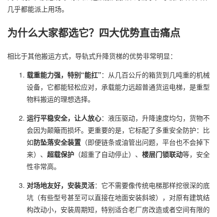
几乎都能派上用场。
为什么大家都选它？四大优势直击痛点
相比于其他搬运方式，导轨式升降货梯的优势非常明显：
载重能力强，特别“能扛”
：从几百公斤的箱货到几吨重的机械
设备，它都能轻松应对，承载能力远超普通货运电梯，是重型
物料搬运的理想选择。
运行平稳安全，让人放心
：液压驱动，升降速度均匀，货物不
会因为颠簸而损坏。更重要的是，它标配了多重安全防护：比
如
防坠落安全装置
（即便链条或油管出问题，平台也不会掉下
来）、
超载保护
（超重了自动停止）、
楼层门锁联动
等，安全
性非常高。
对场地友好，安装灵活
：它不需要像传统电梯那样挖很深的底
坑（有些型号甚至可以直接在地面安装斜坡），对原有建筑结
构改动小，安装周期短，特别适合老厂房改造或者空间有限的