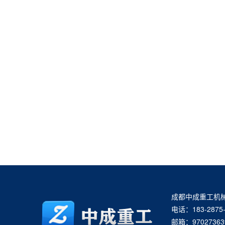
成都中成重工机
电话：183-2875-
邮箱：97027363