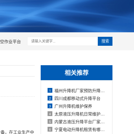
空作业平台
搜索
相关推荐
福州升降机厂家预防升降机触电的方法
1
四川成都移动式升降平台
2
广州升降机维护保养
3
太原液压升降机日常维护工作
4
内蒙古液压升降平台厂家如何防锈
5
宁夏电动升降机租赁有哪些优势
6
设备，在工业生产中