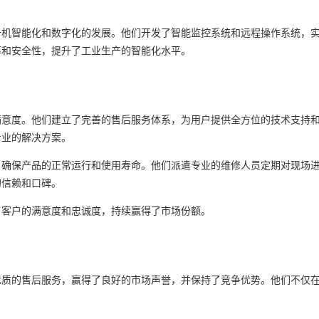
升机智能化和数字化的发展。他们开发了智能监控系统和远程操作系统，
率和安全性，提升了工业生产的智能化水平。
满意度。他们建立了完善的售后服务体系，为用户提供全方位的技术支持
专业的解决方案。
，确保产品的正常运行和使用寿命。他们派遣专业的维修人员定期对现场
的信赖和口碑。
了客户的满意度和忠诚度，持续赢得了市场份额。
优质的售后服务，赢得了良好的市场声誉，并保持了竞争优势。他们不仅
。