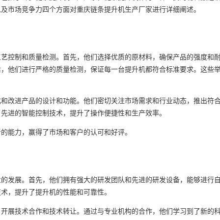
以及市场竞争力四个方面对重庆链条提升机生产厂家进行详细阐述。
工艺控制和质量检测。首先，他们选择优质的原材料，确保产品的强度和
后，他们进行严格的质量检测，保证每一台提升机都符合标准要求。这些
化和改进产品的设计和功能。他们密切关注市场需求和行业动态，推出符
了先进的智能控制技术，提升了操作便捷性和生产效率。
新的能力，赢得了市场和客户的认可和好评。
业的发展。首先，他们拥有强大的研发团队和先进的研发设备，能够进行
技术，提升了提升机的性能和可靠性。
，开展技术合作和技术转让。通过与专业机构的合作，他们学习到了新的