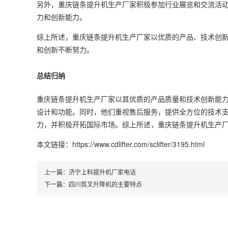
另外，重庆链条提升机生产厂家积极参加行业展览和交流活
力和创新能力。
综上所述，重庆链条提升机生产厂家以优质的产品、技术创
和创新不断努力。
总结归纳
重庆链条提升机生产厂家以其优质的产品质量和技术创新能
设计和功能。同时，他们重视售后服务，提供全方位的技术
力，并积极开拓国际市场。综上所述，重庆链条提升机生产
本文链接：https://www.cdlifter.com/sclifter/3195.html
上一篇：
济宁上料提升机厂家电话
下一篇：
四川剪叉升降机的主要特点