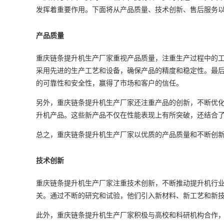
发挥着重要作用。下面将从产品质量、技术创新、售后服务
产品质量
重庆链条提升机生产厂家重视产品质量，注重生产过程中的
采用先进的生产工艺和设备，确保产品的精度和稳定性。最
的可靠性和安全性，赢得了市场和客户的信任。
另外，重庆链条提升机生产厂家还注重产品的创新，不断优
升机产品。这些新产品不仅在性能表现上有所突破，还结合
总之，重庆链条提升机生产厂家以优质的产品质量和不断创
技术创新
重庆链条提升机生产厂家注重技术创新，不断推动提升机行
关。通过不断的研究和试验，他们引入新材料、新工艺和新
此外，重庆链条提升机生产厂家积极与高校和科研机构合作