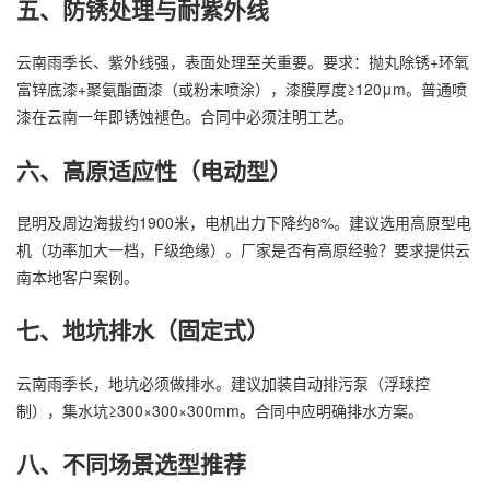
五、防锈处理与耐紫外线
云南雨季长、紫外线强，表面处理至关重要。要求：抛丸除锈+环氧
富锌底漆+聚氨酯面漆（或粉末喷涂），漆膜厚度≥120μm。普通喷
漆在云南一年即锈蚀褪色。合同中必须注明工艺。
六、高原适应性（电动型）
昆明及周边海拔约1900米，电机出力下降约8%。建议选用高原型电
机（功率加大一档，F级绝缘）。厂家是否有高原经验？要求提供云
南本地客户案例。
七、地坑排水（固定式）
云南雨季长，地坑必须做排水。建议加装自动排污泵（浮球控
制），集水坑≥300×300×300mm。合同中应明确排水方案。
八、不同场景选型推荐