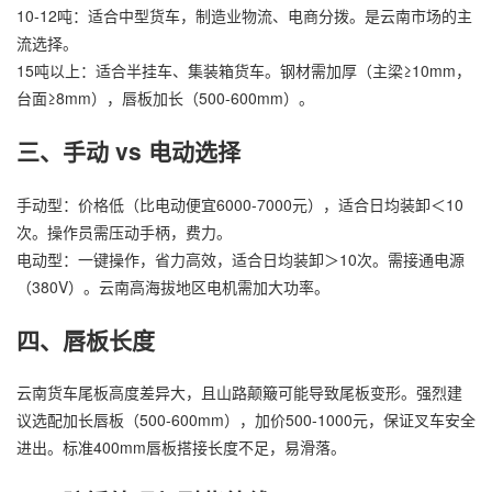
10-12吨：适合中型货车，制造业物流、电商分拨。是云南市场的主
流选择。
15吨以上：适合半挂车、集装箱货车。钢材需加厚（主梁≥10mm，
台面≥8mm），唇板加长（500-600mm）。
三、手动 vs 电动选择
手动型：价格低（比电动便宜6000-7000元），适合日均装卸＜10
次。操作员需压动手柄，费力。
电动型：一键操作，省力高效，适合日均装卸＞10次。需接通电源
（380V）。云南高海拔地区电机需加大功率。
四、唇板长度
云南货车尾板高度差异大，且山路颠簸可能导致尾板变形。强烈建
议选配加长唇板（500-600mm），加价500-1000元，保证叉车安全
进出。标准400mm唇板搭接长度不足，易滑落。