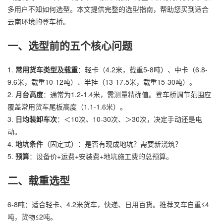
多用户不知如何选型。本文提供完整的选型指南，帮助您买到适合
云南环境的登车桥。
一、选型前的五个核心问题
1.
常用货车类型及载重
：轻卡（4.2米，载重5-8吨）、中卡（6.8-
9.6米，载重10-12吨）、半挂（13-17.5米，载重15-30吨）。
2.
月台高度
：通常为1.2-1.4米，需测量精确值。登车桥调节范围应
覆盖常用货车尾板高度（1.1-1.6米）。
3.
日均装卸车次
：＜10次、10-30次、＞30次，决定手动还是电
动。
4.
地坑条件
（固定式）：是否有现成地坑？需要新浇筑？
5.
预算
：设备价+运费+安装费+地坑施工费的总预算。
二、载重选型
6-8吨：适合轻卡、4.2米货车，快递、日用百货。推荐叉车自重≤4
吨，货物≤2吨。