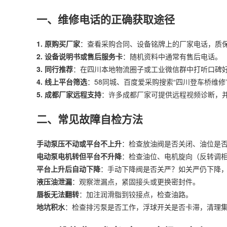
一、维修电话的正确获取途径
1. 原购买厂家
：查看采购合同、设备铭牌上的厂家电话，质
2. 设备说明书或售后服务卡
：随机资料中通常有售后电话。
3. 同行推荐
：在四川本地物流圈子或工业微信群中打听口碑
4. 线上平台筛选
：58同城、百度爱采购搜索“四川登车桥维修
5. 成都厂家远程支持
：许多成都厂家可提供远程视频诊断，
二、常见故障自检方法
手动泵压不动或平台不上升
：检查放油阀是否关闭、油位是
电动泵电机转但平台不升降
：检查油位、电机旋向（反转调
平台上升后自动下降
：手动下降阀是否关严？如关严仍下降
液压油泄漏
：观察泄漏点，紧固接头或更换密封件。
唇板无法翻转
：加注润滑脂到铰接点，检查油路。
地坑积水
：检查排污泵是否工作，浮球开关是否卡滞，清理