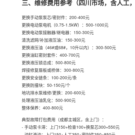
三、维修费用参考（四川市场，含人工
更换手动泵泵芯/密封件：200-400元
更换电动泵电机（0.75-1.5kW）：500-1000元
更换电动泵接触器/继电器：150-300元
清洗滤网/补加液压油：150-300元
更换液压油（46#或68#，10升以内）：300-500元
更换油缸密封套件：400-700元
更换液压锁总成：500-800元
焊接修复唇板或桥体：300-800元
更换安全链条：100-200元/条
更换防撞块：50-150元/个
地坑排水泵维修/更换：200-600元
处理液压油乳化：500-900元
整体保养：400-800元
典型故障打包费用（成都主城区，含上门）：
- 手动泵卡滞：上门150+检查100+换泵芯300=550元
- 油缸渗油：上门150+人工350+密封件350=850元