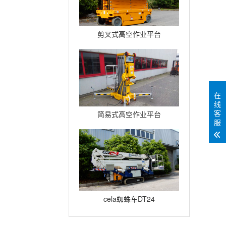
剪叉式高空作业平台
Compact12
在
线
客
简易式高空作业平台
服
Quickup7
cela蜘蛛车DT24