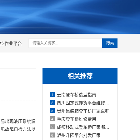
空作业平台
搜索
相关推荐
云南登车桥选型指南
1
四川固定式卸货平台维修电话
2
贵州集装箱登车桥厂家直销
3
重庆登车桥维修费用
4
容易出现液压系统漏
成都移动式登车桥厂家哪家好
5
常见故障自检方法以
泸州升降平台批发厂家
6