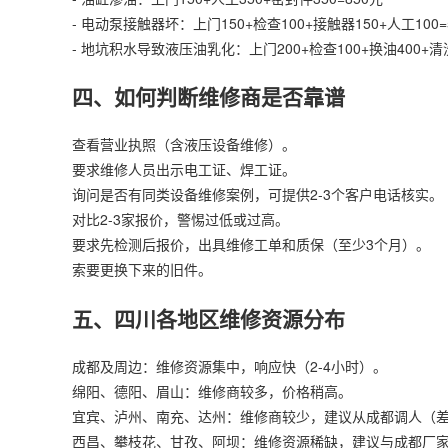
- 电动泵接触器坏：上门150+检查100+接触器150+人工100=
- 地坑积水导致液压油乳化：上门200+检查100+换油400+清洗
四、如何判断维修商是否靠谱
查看营业执照（含液压设备维修）。
要求维修人员出示电工证、焊工证。
询问是否有同类设备维修案例，可提供2-3个客户电话核实。
对比2-3家报价，警惕过低或过高。
要求先检测后报价，出具维修工单和质保（至少3个月）。
索要更换下来的旧件。
五、四川各地区维修资源分布
成都及周边：维修资源集中，响应快（2-4小时）。
绵阳、德阳、眉山：维修商较多，价格稍高。
宜宾、泸州、南充、达州：维修商较少，建议从成都调人（差旅费
西昌、攀枝花、甘孜、阿坝：维修资源稀缺，建议与成都厂