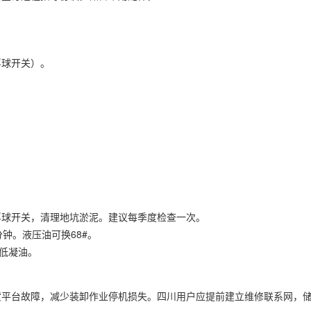
浮球开关）。
浮球开关，清理地坑淤泥。建议每季度检查一次。
钟。液压油可换68#。
#低凝油。
。
货平台故障，减少装卸作业停机损失。四川用户应提前建立维修联系网，