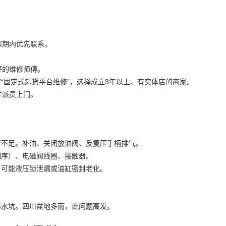
保期内优先联系。
好的维修师傅。
”“固定式卸货平台维修”，选择成立3年以上、有实体店的商家。
并派员上门。
否不足。补油、关闭放油阀、反复压手柄排气。
相序）、电磁阀线圈、接触器。
，可能液压锁泄漏或油缸密封老化。
集水坑。四川盆地多雨，此问题高发。