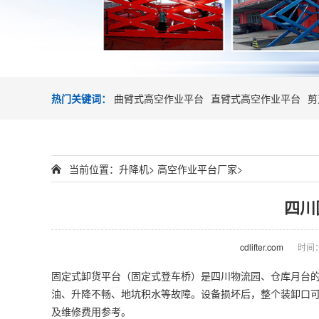
热门关键词：
曲臂式高空作业平台
直臂式高空作业平台
剪
当前位置：
升降机
>
高空作业平台厂家
>
四川
cdlifter.com
时间：2
固定式卸货平台（固定式
登车桥
）是四川物流园、仓库月台
油、升降不畅、地坑积水等故障。设备损坏后，整个装卸口
及维修费用参考。