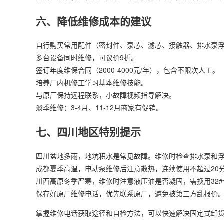
六、降低维修成本的建议
自行购买常用配件（密封件、泵芯、滤芯、接触器、排水泵
多台设备同时维修，可议价9折。
签订年度维保合同（2000-4000元/年），包含不限次人工。
培养厂内机修工学习基本维修技能。
与原厂保持远程联系，小故障视频指导解决。
淡季维修：3-4月、11-12月商家有促销。
七、四川地区特别提示
四川盆地多雨，地坑积水是常见故障。维修时检查排水泵和
成都夏季高温，电动泵维修后注意散热，连续使用不超过20分
川西高原冬季严寒，维修时注意液压油是否凝固，需换用32
保存好原厂维修电话，优先联系原厂，避免被第三方乱报价
掌握维修电话获取途径和自检方法，可以快速解决固定式卸