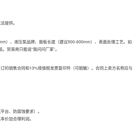
无法提供。
mm）、液压泵品牌、唇板长度（建议500-600mm）、表面处理工艺。
纸。贸易商只能说“我问问厂家”。
订的销售合同和13%增值税发票复印件（可脱敏）。合同上卖方名称应
宽平台、防腐蚀要求）。
成本价加合理利润。