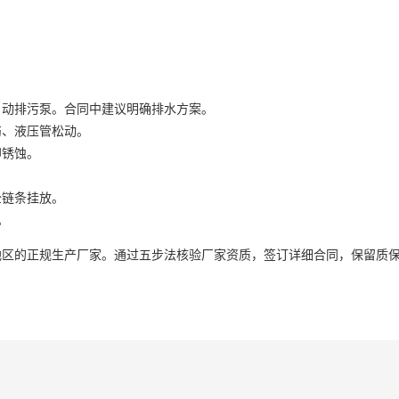
自动排污泵。合同中建议明确排水方案。
伤、液压管松动。
即锈蚀。
全链条挂放。
。
地区的正规生产厂家。通过五步法核验厂家资质，签订详细合同，保留质