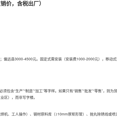
直销价，含税出厂）
0元；偏远县3000-4500元。固定式需安装（安装费1000-2000元），移
包含“生产”“制造”“加工”等字样。如果只有“销售”“批发”“零售”，则
工业区），而非写字楼。
焊机、工人操作）、钢材原料库（≥10mm厚矩形管）、抛丸除锈线或喷