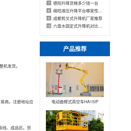
德阳升降货梯多少钱一台
7
绵阳液压升降平台哪家性价比高
8
成都剪叉式升降机厂家推荐
9
六盘水固定式升降机对比评测
10
产品推荐
动式整机发货。
为贸易商。注册地址应
电动曲臂式高空车HA15IP
涂线、成品区。贸