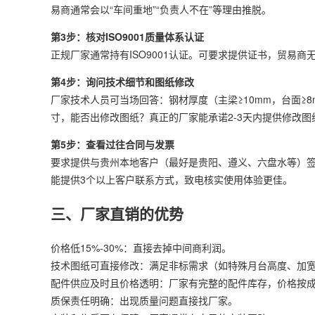
易商通常会以“车间重地”“负责人不在”等理由推脱。
第3步：核对ISO9001质量体系认证
正规厂家通常持有ISO9001认证。可要求提供证书，贸易商
第4步：询问技术细节和图纸修改
厂家技术人员可当场回答：钢材厚度（主梁≥10mm，台面≥8
寸，能否出修改图纸？真正的厂家能承诺2-3天内提供修改图
第5步：查看过往合同与发票
要求提供与贵州本地客户（最好是贵阳、遵义、六盘水等）签
能提供3个以上客户联系方式，致电核实使用体验更佳。
三、厂家直销的优势
价格低15%-30%：直接去掉中间商利润。
技术图纸可直接修改：满足非标需求（如特殊月台高度、加
配件供应及时且价格透明：厂家有完整的配件库存，价格按
质保责任明确：出现质量问题直接找厂家。