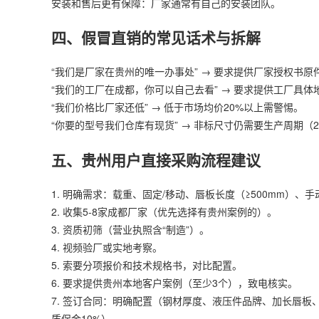
安装和售后更有保障：厂家通常有自己的安装团队。
四、假冒直销的常见话术与拆解
“我们是厂家在贵州的唯一办事处” → 要求提供厂家授权书
“我们的工厂在成都，你可以自己去看” → 要求提供工厂具
“我们价格比厂家还低” → 低于市场均价20%以上需警惕。
“你要的型号我们仓库有现货” → 非标尺寸仍需要生产周期（20
五、贵州用户直接采购流程建议
1. 明确需求：载重、固定/移动、唇板长度（≥500mm）、
2. 收集5-8家成都厂家（优先选择有贵州案例的）。
3. 资质初筛（营业执照含“制造”）。
4. 视频验厂或实地考察。
5. 索要分项报价和技术规格书，对比配置。
6. 要求提供贵州本地客户案例（至少3个），致电核实。
7. 签订合同：明确配置（钢材厚度、液压件品牌、加长唇板
质保金10%）。