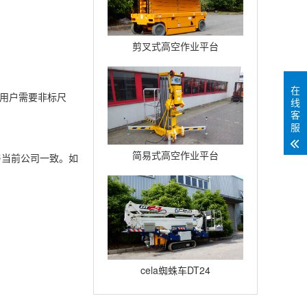
剪叉式高空作业平台
Compact12
在
如用户需要非标尺
线
客
服
简易式高空作业平台
与当前公司一致。如
Quickup7
cela蜘蛛车DT24