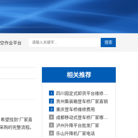
空作业平台
搜索
相关推荐
四川固定式卸货平台维修电话
1
贵州集装箱登车桥厂家直销
2
重庆登车桥维修费用
3
成都移动式登车桥厂家哪家好
4
希望找到“厂家直
泸州升降平台批发厂家
5
接采购的完整流程。
乐山升降机厂家电话
6