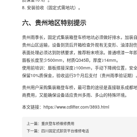
8. 安装验收（固定式需地坑）。
六、贵州地区特别提示
贵州雨季长，固定式集装箱登车桥地坑必须做好排水，加装
贵州山区运输，设备到货后开箱检查外观有无变形、油漆刮
表面处理必须达到防锈要求，推荐粉末喷涂。普通喷漆一年
唇板长度至少500mm，材质Q345B，厚度≥14mm。
使用前培训：唇板搭接深度≥100mm，手动下降阀位置，安
保留10%质保金，验收运行3个月后支付（贵州雨季验证期）
贵州用户采购集装箱登车桥，最可靠的途径是直接联系成都
商费用，又能确保设备适应贵州多雨、多山的特殊环境。
本文链接：https://www.cdlifter.com/3893.html
上一篇：
重庆登车桥维修费用
下一篇：
四川固定式卸货平台维修电话