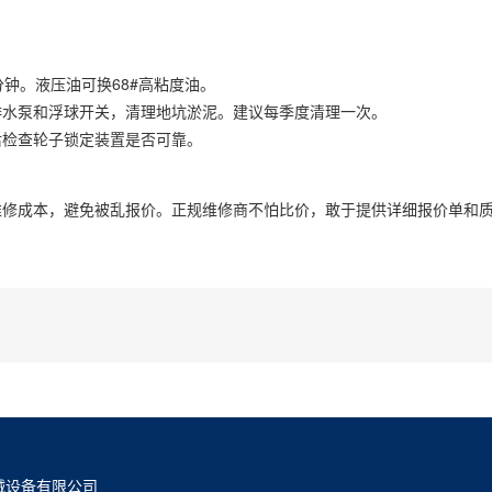
钟。液压油可换68#高粘度油。
排水泵和浮球开关，清理地坑淤泥。建议每季度清理一次。
后检查轮子锁定装置是否可靠。
。
维修成本，避免被乱报价。正规维修商不怕比价，敢于提供详细报价单和
械设备有限公司