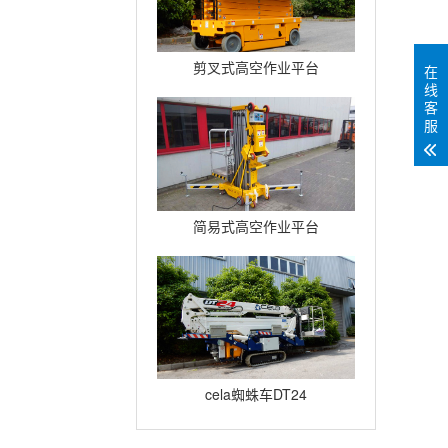
剪叉式高空作业平台
在
线
Compact12
客
服
简易式高空作业平台
Quickup7
cela蜘蛛车DT24