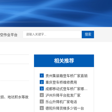
空作业平台
搜索
相关推荐
贵州集装箱登车桥厂家直销
1
重庆登车桥维修费用
2
成都移动式登车桥厂家哪家好
3
泸州升降平台批发厂家
4
破损、地坑积水等故
乐山升降机厂家电话
5
德阳升降货梯多少钱一台
6