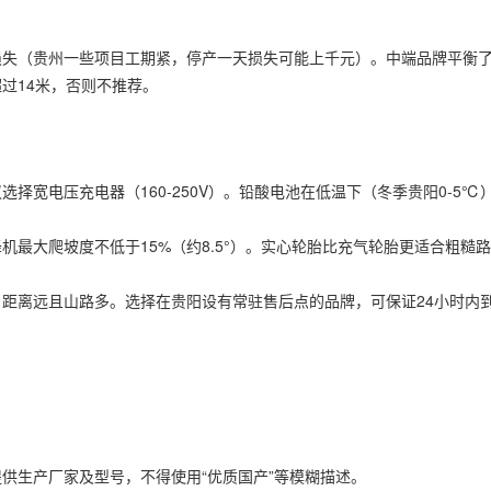
损失（贵州一些项目工期紧，停产一天损失可能上千元）。中端品牌平衡
过14米，否则不推荐。
择宽电压充电器（160-250V）。铅酸电池在低温下（冬季贵阳0-5℃
最大爬坡度不低于15%（约8.5°）。实心轮胎比充气轮胎更适合粗糙路面
距离远且山路多。选择在贵阳设有常驻售后点的品牌，可保证24小时内
供生产厂家及型号，不得使用“优质国产”等模糊描述。