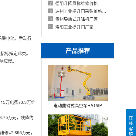
德阳升降货梯维修价格
7
达州工业提升门采购价格与选型指南
8
贵州导轨式升降机厂家
9
洛阳工业提升门厂家
10
通铅酸电池，手动行
产品推荐
程招标指定此类。
区响应慢。
5万电费+0.3万维
电动曲臂式高空车HA15IP
3.75万元，残值约
在
线
客
维修=7.695万元，
服