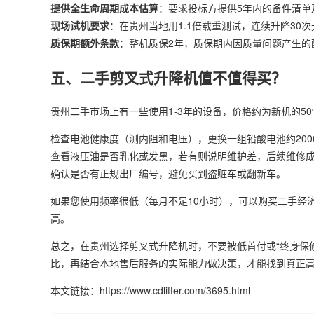
提供全生命周期成本估算
：要求投标方提供5年内的备件清单
现场试机要求
：在贵州当地用1.1倍载重测试，连续升降30
质保期额外条款
：整机质保2年，质保期内因质量问题产生的配
五、二手剪叉式升降机值不值得买？
贵州二手市场上有一些使用1-3年的设备，价格约为新机的50
检查电池健康度（测内阻和电压），更换一组铅酸电池约2000-
查看液压油是否乳化或发黑，若有则说明维护差，后续维修
确认是否有正规出厂编号，避免买到盗赃车或翻新车。
如果您使用频率很低（每月不足10小时），可以购买二手经
高。
总之，在贵州选择剪叉式升降机时，不要被低首付或“终身保
比，再结合本地售后服务的实际能力做决策，才能找到真正
本文链接：https://www.cdlifter.com/3695.html