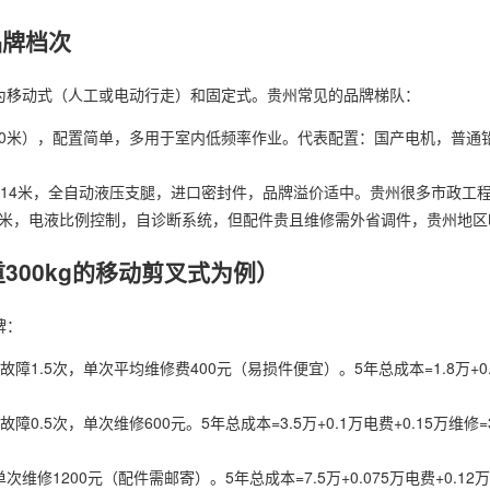
品牌档次
为移动式（人工或电动行走）和固定式。贵州常见的品牌梯队：
升6-10米），配置简单，多用于室内低频率作业。代表配置：国产电机，普
10-14米，全自动液压支腿，进口密封件，品牌溢价适中。贵州很多市政工
-20米，电液比例控制，自诊断系统，但配件贵且维修需外省调件，贵州地
300kg的移动剪叉式为例）
牌：
障1.5次，单次平均维修费400元（易损件便宜）。5年总成本=1.8万+0.1
0.5次，单次维修600元。5年总成本=3.5万+0.1万电费+0.15万维修=
维修1200元（配件需邮寄）。5年总成本=7.5万+0.075万电费+0.12万