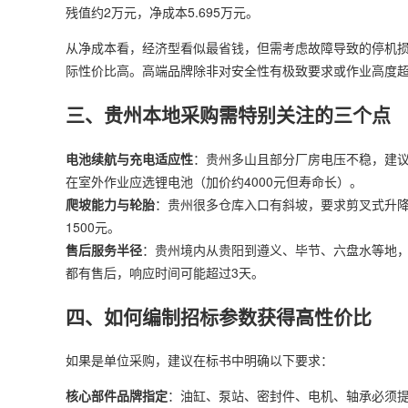
残值约2万元，净成本5.695万元。
从净成本看，经济型看似最省钱，但需考虑故障导致的停机
际性价比高。高端品牌除非对安全性有极致要求或作业高度超
三、贵州本地采购需特别关注的三个点
电池续航与充电适应性
：贵州多山且部分厂房电压不稳，建议选
在室外作业应选锂电池（加价约4000元但寿命长）。
爬坡能力与轮胎
：贵州很多仓库入口有斜坡，要求剪叉式升降机
1500元。
售后服务半径
：贵州境内从贵阳到遵义、毕节、六盘水等地，
都有售后，响应时间可能超过3天。
四、如何编制招标参数获得高性价比
如果是单位采购，建议在标书中明确以下要求：
核心部件品牌指定
：油缸、泵站、密封件、电机、轴承必须提