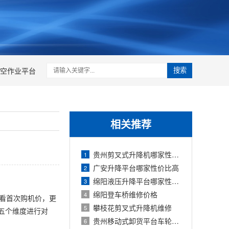
空作业平台
搜索
相关推荐
贵州剪叉式升降机哪家性价比高？品牌与
1
广安升降平台哪家性价比高
2
绵阳液压升降平台哪家性价比高
3
绵阳登车桥维修价格
4
只看首次购机价，更
攀枝花剪叉式升降机维修
5
五个维度进行对
贵州移动式卸货平台车轮防滑链安装
6