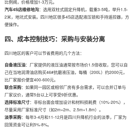
比例阀，价格增加1-3万元。
汽车4S店维修地沟
：选用双柱式固定升降机，载重3-5吨，举升1.5-
2米，地坑式安装。四川地区很多4S店选配液压锁和手持遥控器，方
便操作。
四、成本控制技巧：采购与安装分离
四川地区的客户可以节省费用的几个方法：
自备液压油
：厂家提供的液压油通常按市场价1.5倍收取，您可以自
己在当地润滑油店购买46#抗磨液压油，每桶（200L）约2000元，
比厂家报价便宜400-600元。
联合采购
：如果同一园区或相邻厂房有多台需求，可以合并订单与
厂家议价，通常5台以上可享受9折优惠。
选择标准尺寸
：非标台面会增加设计和材料损耗费（10%-20%），
尽量采用厂家标准尺寸（如2m×2m、2.5m×1.8m）。
淡季采购
：每年3-4月和11-12月是四川升降机行业的淡季，厂家为
回笼资金可让利5%-8%。