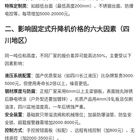
特殊定制类
：如超低台面（最低高度200mm）、不锈钢台面、防爆
电控等，每项增加5000-20000元。
二、影响固定式升降机价格的六大因素（四
川地区）
同一吨位和高度，不同厂家的报价差异可能高达50%，主要受以下
因素影响：
液压系统配置
：国产优质泵站（如四川长江液压）比杂牌泵贵3000-
5000元，但使用寿命长2倍以上，噪音更低。
钢材厚度与防腐
：正规厂家采用6mm以上主梁钢板，表面抛丸除锈
后静电喷涂（户外型还要加镀锌）。劣质产品用4mm冷轧板且仅刷
油漆，四川盆地湿度高，一年后锈蚀严重。
安全装置
：基础款只带溢流阀和机械限位；加装防爆油管、防坠安
全锁、超载报警器需增加2000-8000元。
控制方式
：手控按钮面板（标配）、远程有线控制（加800元）、无
线遥控（加2000-3500元）。