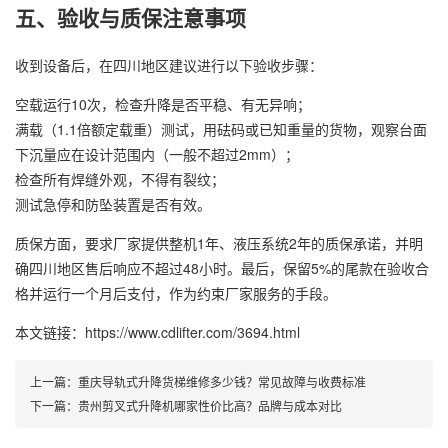
五、验收与质保注意事项
收到设备后，在四川地区建议进行以下验收步骤：
空载运行10次，检查升降是否平稳、有无异响；
满载（1.1倍额定载重）测试，用砝码或已知重量的货物，观察台面
下沉量应在设计范围内（一般不超过2mm）；
检查所有焊缝外观，不得有裂纹；
测试急停和防坠装置是否有效。
质保方面，要求厂家提供整机1年、液压系统2年的质保承诺，并明
确四川地区售后响应不超过48小时。最后，保留5%的尾款在验收合
格并运行一个月后支付，作为约束厂家服务的手段。
本文链接：https://www.cdlifter.com/3694.html
上一篇：
重庆导轨式升降货梯维修多少钱？常见故障与收费标准
下一篇：
贵州剪叉式升降机哪家性价比高？品牌与成本对比