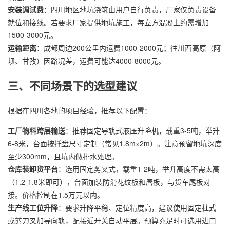
安装调试费
：四川地区地坑浇筑由用户自行负责，厂家仅负责设备
就位和接线。若要求厂家提供地坑施工，每立方混凝土约需增加
1500-3000元。
运输距离
：成都周边200公里内运费1000-2000元；往川西高原（阿
坝、甘孜）因路况差，运费可能达4000-8000元。
三、不同场景下的选型建议
根据在四川各地的项目经验，推荐以下配置：
工厂物料跨层输送
：推荐固定导轨式液压升降机，载重3-5吨，举升
6-8米，台面按托盘尺寸定制（常见1.8m×2m）。注意预留地坑深度
至少300mm，且坑内做排水处理。
仓库装卸货平台
：选用固定剪叉式，载重1-2吨，举升高度不需太高
（1.2-1.8米即可），台面加装防滑花纹板和唇板，与货车尾板对
接。价格控制在1.5万元以内。
生产线工位升降
：要求升降平稳、定位精度高，建议使用固定柱式
或剪刀叉加导向轨，配接近开关自动平层。预算充足时可选用进口