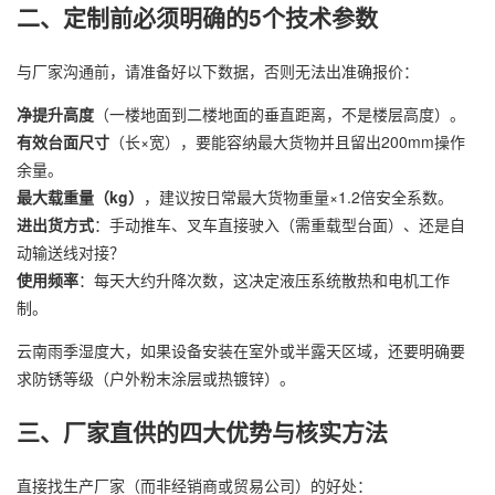
二、定制前必须明确的5个技术参数
与厂家沟通前，请准备好以下数据，否则无法出准确报价：
净提升高度
（一楼地面到二楼地面的垂直距离，不是楼层高度）。
有效台面尺寸
（长×宽），要能容纳最大货物并且留出200mm操作
余量。
最大载重量（kg）
，建议按日常最大货物重量×1.2倍安全系数。
进出货方式
：手动推车、叉车直接驶入（需重载型台面）、还是自
动输送线对接？
使用频率
：每天大约升降次数，这决定液压系统散热和电机工作
制。
云南雨季湿度大，如果设备安装在室外或半露天区域，还要明确要
求防锈等级（户外粉末涂层或热镀锌）。
三、厂家直供的四大优势与核实方法
直接找生产厂家（而非经销商或贸易公司）的好处：