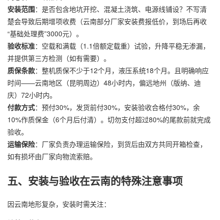
安装范围
：是否包含地坑开挖、混凝土浇筑、电源线铺设？不写清
楚会导致后期增项收费（云南部分厂家安装费报低价，到场后再收
“基础处理费”3000元）。
验收标准
：空载和满载（1.1倍额定载重）试验，升降平稳无渗漏，
并提供第三方检测（如有需要）。
质保条款
：整机质保不少于12个月，液压系统18个月。且明确响应
时间——云南地区（昆明周边）48小时内，偏远地州（版纳、迪
庆）72小时内。
付款方式
：预付30%，发货前付30%，安装验收合格付30%，余
10%作质保金（6个月后付清）。切勿支付超过80%的尾款前就完成
验收。
运输保险
：厂家负责办理运输保险，到货后由双方共同开箱检查，
如有损坏由厂家向物流索赔。
五、安装与验收在云南的特殊注意事项
因云南地形复杂，安装时需关注：