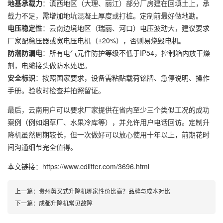
地基承载力
：滇西地区（大理、丽江）部分厂房建在回填土上，承
载力不足，需增加地坑混凝土厚度或打桩。定制前最好做地勘。
电压稳定性
：云南边境地区（瑞丽、河口）电压波动大，建议要求
厂家配稳压器或宽电压电机（±20%），否则易烧毁电机。
防潮防漏电
：所有电气元件防护等级不低于IP54，控制箱内放干燥
剂，电缆接头做防水处理。
安全标识
：按照国家要求，设备需粘贴载荷铭牌、急停说明、操作
手册。验收时检查并拍照留证。
最后，云南用户可以要求厂家提供在省内至少三个类似工况的成功
案例（例如烟草厂、水果冷库等），并允许用户电话回访。定制升
降机虽然周期较长，但一次做好可以放心使用十年以上，前期花时
间沟通细节完全值得。
本文链接：https://www.cdlifter.com/3696.html
上一篇：
贵州剪叉式升降机哪家性价比高？品牌与成本对比
下一篇：
成都升降机常见故障