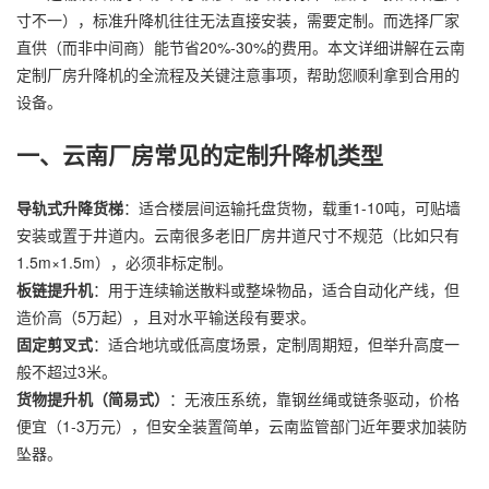
寸不一），标准
升降机
往往无法直接安装，需要定制。而选择厂家
直供（而非中间商）能节省20%-30%的费用。本文详细讲解在云南
定制厂房升降机的全流程及关键注意事项，帮助您顺利拿到合用的
设备。
一、云南厂房常见的定制升降机类型
导轨式
升降货梯
：适合楼层间运输托盘货物，载重1-10吨，可贴墙
安装或置于井道内。云南很多老旧厂房井道尺寸不规范（比如只有
1.5m×1.5m），必须非标定制。
板链提升机
：用于连续输送散料或整垛物品，适合自动化产线，但
造价高（5万起），且对水平输送段有要求。
固定剪叉式
：适合地坑或低高度场景，定制周期短，但举升高度一
般不超过3米。
货物提升机（简易式）
：无液压系统，靠钢丝绳或链条驱动，价格
便宜（1-3万元），但安全装置简单，云南监管部门近年要求加装防
坠器。