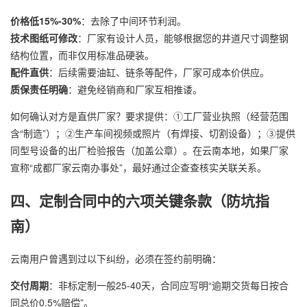
价格低15%-30%
：去除了中间环节利润。
技术图纸可修改
：厂家有设计人员，能够根据您的井道尺寸调整钢
结构位置，而非仅用标准品硬装。
配件直供
：后续需要油缸、链条等配件，厂家可成本价供应。
质保责任明确
：避免经销商和厂家互相推诿。
如何确认对方是直供厂家？要求提供：①工厂营业执照（经营范围
含“制造”）；②生产车间视频或照片（有焊接、切割设备）；③提供
同型号设备的出厂检验报告（加盖公章）。在云南本地，如果厂家
宣称“成都厂家云南办事处”，最好通过企查查核实关联关系。
四、定制合同中的六项关键条款（防坑指
南）
云南用户曾遇到过以下纠纷，必须在签约前明确：
交付周期
：非标定制一般25-40天，合同应写明“逾期交货每日按合
同总价0.5%赔偿”。