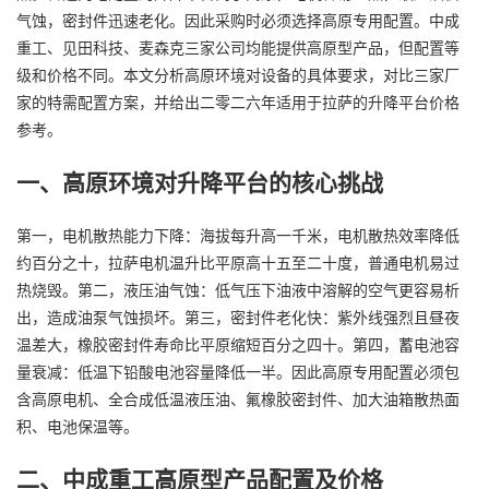
气蚀，密封件迅速老化。因此采购时必须选择高原专用配置。中成
重工、见田科技、麦森克三家公司均能提供高原型产品，但配置等
级和价格不同。本文分析高原环境对设备的具体要求，对比三家厂
家的特需配置方案，并给出二零二六年适用于拉萨的升降平台价格
参考。
一、高原环境对升降平台的核心挑战
第一，电机散热能力下降：海拔每升高一千米，电机散热效率降低
约百分之十，拉萨电机温升比平原高十五至二十度，普通电机易过
热烧毁。第二，液压油气蚀：低气压下油液中溶解的空气更容易析
出，造成油泵气蚀损坏。第三，密封件老化快：紫外线强烈且昼夜
温差大，橡胶密封件寿命比平原缩短百分之四十。第四，蓄电池容
量衰减：低温下铅酸电池容量降低一半。因此高原专用配置必须包
含高原电机、全合成低温液压油、氟橡胶密封件、加大油箱散热面
积、电池保温等。
二、中成重工高原型产品配置及价格