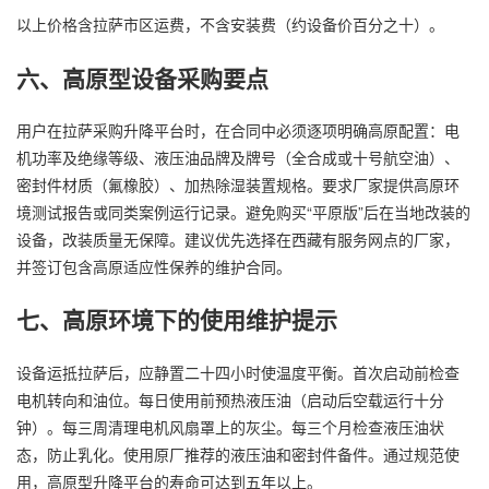
以上价格含拉萨市区运费，不含安装费（约设备价百分之十）。
六、高原型设备采购要点
用户在拉萨采购升降平台时，在合同中必须逐项明确高原配置：电
机功率及绝缘等级、液压油品牌及牌号（全合成或十号航空油）、
密封件材质（氟橡胶）、加热除湿装置规格。要求厂家提供高原环
境测试报告或同类案例运行记录。避免购买“平原版”后在当地改装的
设备，改装质量无保障。建议优先选择在西藏有服务网点的厂家，
并签订包含高原适应性保养的维护合同。
七、高原环境下的使用维护提示
设备运抵拉萨后，应静置二十四小时使温度平衡。首次启动前检查
电机转向和油位。每日使用前预热液压油（启动后空载运行十分
钟）。每三周清理电机风扇罩上的灰尘。每三个月检查液压油状
态，防止乳化。使用原厂推荐的液压油和密封件备件。通过规范使
用，高原型升降平台的寿命可达到五年以上。