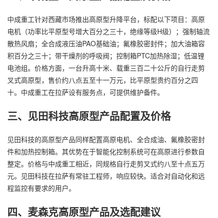
中成重工针对西藏市场推出高原型升降平台，标配以下项目：高原
电机（功率比平原型号增大百分之三十，绝缘等级H级）；强制轴流
散热风扇；全合成液压油PAO基础油；氟橡胶密封件；加大油箱容
积百分之三十；带干燥剂的呼吸阀；控制箱PTC加热除湿；低温锂
电池组。价格方面，一台升高十米、载重三百二十公斤的自行走剪
叉式高原型，售价约八点五至十一万元，比平原型贵约百分之四
十。中成重工在拉萨设有服务点，可提供维护备件。
三、见田科技高原型产品配置及价格
见田科技的高原型产品同样配置高原电机、全合成油、氟橡胶密封
件和加热控制箱。其优势在于智能化控制系统可在高原进行参数自
整定。价格与中成重工相近，同规格自行走剪叉式约八至十点五万
元。见田科技在拉萨有常驻工程师，响应较快。适合对自动化和远
程监控有要求的用户。
四、麦森克高原型产品及选配建议