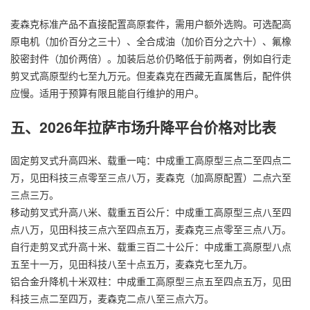
麦森克标准产品不直接配置高原套件，需用户额外选购。可选配高
原电机（加价百分之三十）、全合成油（加价百分之六十）、氟橡
胶密封件（加价两倍）。加装后总价仍略低于前两者，例如自行走
剪叉式高原型约七至九万元。但麦森克在西藏无直属售后，配件供
应慢。适用于预算有限且能自行维护的用户。
五、2026年拉萨市场升降平台价格对比表
固定剪叉式升高四米、载重一吨：中成重工高原型三点二至四点二
万，见田科技三点零至三点八万，麦森克（加高原配置）二点六至
三点三万。
移动剪叉式升高八米、载重五百公斤：中成重工高原型三点八至四
点八万，见田科技三点六至四点五万，麦森克三点零至三点八万。
自行走剪叉式升高十米、载重三百二十公斤：中成重工高原型八点
五至十一万，见田科技八至十点五万，麦森克七至九万。
铝合金
升降机
十米双柱：中成重工高原型三点五至四点五万，见田
科技三点二至四万，麦森克二点八至三点六万。