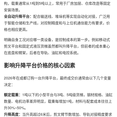
构，载重通常从1吨到5吨以上，常用于厂房加层、仓库改造等固定
安装场景。
全自动升降平台：
配合输送线、堆垛机等实现自动化对接，广泛用
于智能仓储和生产线，对控制精度和与上位机通信能力有要求，价
格也相应更高。
明确自身工况对应哪一类设备，是控制成本的第一步。例如移动式
剪叉平台和固定式液压货梯虽然都叫升降平台，但前者的成本重心
在底盘和臂架，后者在导轨、油缸和电控系统。
影响升降平台价格的核心因素
2026年在成都订购一台升降平台，最终成交价通常由以下几个变量
决定：
额定载重：
1吨以下的小型平台与3吨、5吨级货梯，钢材规格、油缸
数量、电机功率差异明显，载重每增加1吨，材料与配套成本往往上
升30%~50%。
升降高度：
当升高超过6米后，剪叉臂节数增加、导轨对接精度要求