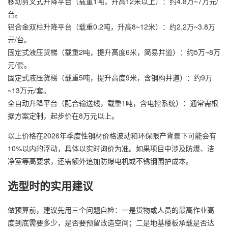
移动剪叉式升降平台（载重1吨，升高12米以上）：约4.8万~7万元/
台。
铝合金双柱升降平台（载重0.2吨，升高8~12米）：约2.2万~3.8万
元/台。
固定式液压货梯（载重2吨，提升高度6米，简易井道）：约5万~8万
元/套。
固定式液压货梯（载重5吨，提升高度9米，含钢构井道）：约9万
~13万元/套。
全自动升降平台（配合输送线，载重1吨，含电控系统）：通常需根
据方案定制，起步价在8万元以上。
以上价格在2026年季度性钢材价格波动和环保限产背景下可能会有
10%以内的浮动，具体以实时询价为准。如果项目中涉及防爆、洁
净室等高要求，还需额外追加防爆电机或不锈钢围护成本。
选型时的实用建议
做预算前，建议先用三个问题自检：一是货物或人员的最高作业高
度到底需要多少，是否要预留改造空间；二是地基楼板承载是否达