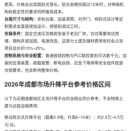
更高，价格会出现跳跃式增长。铝合金桅柱超过12米时，对伸缩机
构和稳定性的要求同样推高成本。
台面尺寸与结构：
非标台面、加装滚筒、对开门、倾斜式设计等定
制需求会直接增加设计、焊接和调试工时。
安装条件：
固定式液压货梯若安装于老旧厂房，往往需要地坑预
埋、钢构井道加固、电源改造，这部分土建及辅材费用有时会占到
项目总价的15%~25%。
控制系统与安全配置：
普通按钮控制与PLC联控差别可达数千元；加
装防坠落装置、超载报警、断电自锁、应急下降阀等安全组件既是
合规要求，也会影响整体价格。
2026年成都市场升降平台参考价格区间
以下为近期成都地区主流升降平台的含税出货价参考，不含特殊土
建与远程运输费用：
移动剪叉式升降平台（载重0.5吨，升高6~10米）：约2.5万~4.5万
元/台。