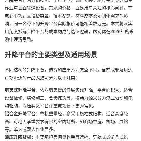
作业与垂直输送设备，其采购价格一直是用户关注的核心问题。在
成都市场，受设备类型、技术参数、材料成本及定制化需求的影
响，同一名称下的升降平台实际报价可能相差数万元。本文将从实
用角度拆解升降平台的成本构成与选型逻辑，帮助你在2026年的采
购中理清思路。
升降平台的主要类型及适用场景
不同结构的升降平台，造价和应用方向完全不同。当前成都及周边
市场流通的产品大致可分为以下几类：
剪叉式升降平台：
依靠剪叉臂的伸展实现升降，平台面积大，适合
设备检修、装修施工、仓储拣货等。按动力源又分为液压驱动和电
动驱动，液压剪叉平台在重载场景下更为常见。
铝合金升降平台：
整机重量轻，多采用桅柱式结构，适合高度较
高、对地面承重要求有限的室内场所，如商场中庭、机场、展馆
等。单人或双人作业居多。
液压
升降货梯
：
主要承担层间货物垂直运输，导轨式或链条式结