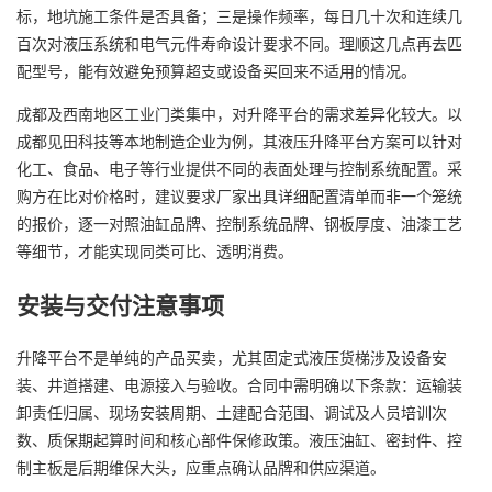
标，地坑施工条件是否具备；三是操作频率，每日几十次和连续几
百次对液压系统和电气元件寿命设计要求不同。理顺这几点再去匹
配型号，能有效避免预算超支或设备买回来不适用的情况。
成都及西南地区工业门类集中，对升降平台的需求差异化较大。以
成都见田科技等本地制造企业为例，其液压升降平台方案可以针对
化工、食品、电子等行业提供不同的表面处理与控制系统配置。采
购方在比对价格时，建议要求厂家出具详细配置清单而非一个笼统
的报价，逐一对照油缸品牌、控制系统品牌、钢板厚度、油漆工艺
等细节，才能实现同类可比、透明消费。
安装与交付注意事项
升降平台不是单纯的产品买卖，尤其固定式液压货梯涉及设备安
装、井道搭建、电源接入与验收。合同中需明确以下条款：运输装
卸责任归属、现场安装周期、土建配合范围、调试及人员培训次
数、质保期起算时间和核心部件保修政策。液压油缸、密封件、控
制主板是后期维保大头，应重点确认品牌和供应渠道。