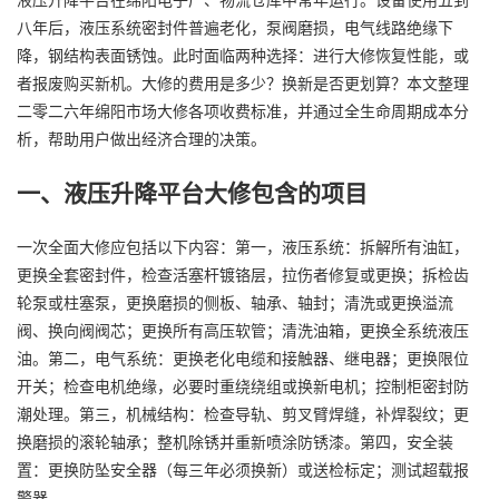
八年后，液压系统密封件普遍老化，泵阀磨损，电气线路绝缘下
降，钢结构表面锈蚀。此时面临两种选择：进行大修恢复性能，或
者报废购买新机。大修的费用是多少？换新是否更划算？本文整理
二零二六年绵阳市场大修各项收费标准，并通过全生命周期成本分
析，帮助用户做出经济合理的决策。
一、液压升降平台大修包含的项目
一次全面大修应包括以下内容：第一，液压系统：拆解所有油缸，
更换全套密封件，检查活塞杆镀铬层，拉伤者修复或更换；拆检齿
轮泵或柱塞泵，更换磨损的侧板、轴承、轴封；清洗或更换溢流
阀、换向阀阀芯；更换所有高压软管；清洗油箱，更换全系统液压
油。第二，电气系统：更换老化电缆和接触器、继电器；更换限位
开关；检查电机绝缘，必要时重绕绕组或换新电机；控制柜密封防
潮处理。第三，机械结构：检查导轨、剪叉臂焊缝，补焊裂纹；更
换磨损的滚轮轴承；整机除锈并重新喷涂防锈漆。第四，安全装
置：更换防坠安全器（每三年必须换新）或送检标定；测试超载报
警器。