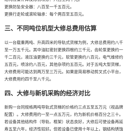
更换防坠安全器：八百至一千五百元。
更换行走轮或滚轮轴承：每个两百至五百元。
三、不同吨位机型大修总费用估算
以一台载重两吨、升高四米的导轨式货梯为例，大修总费用约八千
至一万五千元。其中油缸密封更换四根约三千元，齿轮泵更换约一
千二百元，液压油更换约三千元，软管更换约八百元，电气维修约
五百元，喷涂约八百元，其他杂项约五百元。对于五吨大型货梯，
大修费用可能达到两万至三万元。如果是简易移动剪叉式小平台，
大修费用约四千至八千元。
四、大修与新机采购的经济对比
新购一台同规格两吨导轨式货梯的价格约三点五至五万元（视品牌
配置）。大修费用约一至一点五万元，约为新机价格百分之三十。
若设备其他结构件（导轨、框架）状态良好，大修后可使设备再延
寿五至六年，经济性较好。但若设备已使用十年以上，钢结构锈蚀