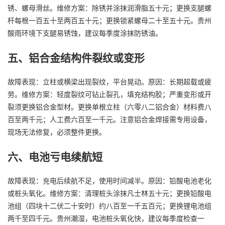
锈、螺母滑丝。维修方案：除锈并涂抹润滑脂五十元；更换支腿螺
杆每根一百五十至两百五十元；更换锁紧螺母二十至五十元。贵州
酸雨环境下支腿易锈蚀，建议每季度涂抹防锈油。
五、铝合金结构件裂纹或变形
故障表现：立柱或横梁出现裂纹，平台晃动。原因：长期超载或疲
劳。维修方案：轻度裂纹可钻止裂孔，填充结构胶；严重变形或开
裂须更换铝合金型材。更换单根立柱（六零八二铝合金）材料费八
百至两千元；人工费六百至一千元。注意铝合金焊接需专用设备，
现场无法修复，必须整件更换。
六、电池亏电续航短
故障表现：充电后续航不足，使用时间减半。原因：铅酸电池老化
或桩头氧化。维修方案：清理桩头涂抹凡士林五十元；更换铅酸电
池组（四块十二伏二十安时）约八百至一千五百元；更换锂电池组
两千至四千元。贵州潮湿，电池桩头氧化快，建议每季度检查一