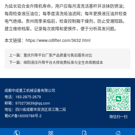
为延长铝合金升降机寿命，用户应每月清洗活塞杆并涂抹防锈油；
每周检查液压油位；每季度清洗吸油滤网；每年更换液压油并检查
电气绝缘。贵州雨季来临前，检查控制箱干燥剂，防止受潮短路。
建立维修档案，记录每次故障和更换件，便于分析高发问题。
本文链接：https://www.cdlifter.com/3632.html
上一篇：
重庆升降平台厂家产品质量与售后服务对比
下一篇：
绵阳液压升降平台大修收费标准与全生命周期成本
成都中成重工机械设备有限公司
电话：183-2875-2679
邮箱：970273639@qq.com
地址：四川省成都市双流区双江路二段
蜀ICP备16009788号-2
微信扫一扫