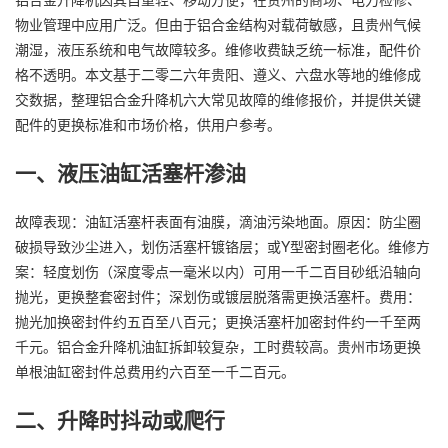
物业管理中应用广泛。但由于铝合金结构对载荷敏感，且贵州气候
潮湿，液压系统和电气故障较多。维修收费缺乏统一标准，配件价
格不透明。本文基于二零二六年贵阳、遵义、六盘水等地的维修成
交数据，整理铝合金升降机六大常见故障的维修报价，并提供关键
配件的更换标准和市场价格，供用户参考。
一、液压油缸活塞杆渗油
故障表现：油缸活塞杆表面有油膜，滴油污染地面。原因：防尘圈
破损导致沙尘进入，划伤活塞杆镀铬层；或Y型密封圈老化。维修方
案：轻度划伤（深度零点一毫米以内）可用一千二百目砂纸沿轴向
抛光，更换整套密封件；深划伤或镀层脱落需更换活塞杆。费用：
抛光加换密封件约五百至八百元；更换活塞杆加密封件约一千至两
千元。铝合金升降机油缸拆卸较复杂，工时费较高。贵州市场更换
单根油缸密封件总费用约六百至一千二百元。
二、升降时抖动或爬行