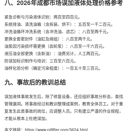
八、2026年成都市场误加液体处理价格参考
紧急诊断与污染液体识别：两百至四百元。
系统排油、清洗油箱（含拆装、烘干）：五百至一千二百元。
冲洗油循环冲洗系统（含冲洗油、滤芯）：八百至两千元。
更换全套密封件（油缸及阀组）：八百至两千元。
油泵因污染损坏需更换（齿轮泵）：八百至一千六百元。
液压油全部更换（含新油）：油费另计，人工两百元。
防误加标识制作与培训：三百至六百元。
油样化验分析（确定污染程度）：一百五十至三百元。
九、事故后的教训总结
误加液体事故发生后，除了修复设备，还应组织事故分析会，查找
管理漏洞。将事故经过和教训整理成案例，教育全体员工。对于重
复发生此类事故的岗位，应调整人员。只有建立严谨的作业规程，
才能从根本上杜绝误加。
本文链接：https://www.cdlifter.com/3624.html