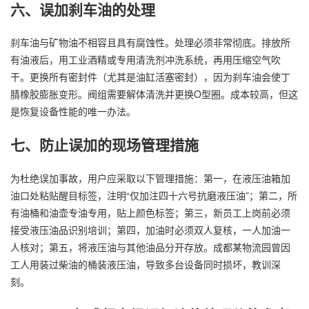
六、误加刹车油的处理
刹车油与矿物油不相容且具有腐蚀性。处理必须非常彻底。排放所
有油液后，用工业酒精或专用清洗剂冲洗系统，再用压缩空气吹
干。更换所有密封件（尤其是油缸活塞密封），因为刹车油会使丁
腈橡胶膨胀变形。阀组需要解体清洗并更换O型圈。成本较高，但这
是恢复设备性能的唯一办法。
七、防止误加的现场管理措施
为杜绝误加事故，用户应采取以下管理措施：第一，在液压油箱加
油口处粘贴醒目标签，注明“仅加注四十六号抗磨液压油”；第二，所
有油桶和油壶专油专用，贴上颜色标签；第三，新员工上岗前必须
接受液压油品识别培训；第四，加油时必须双人复核，一人加油一
人核对；第五，将液压油与其他油品分开存放。成都某物流园曾因
工人用装过柴油的桶装液压油，导致多台设备同时损坏，教训深
刻。