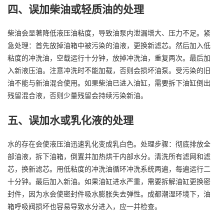
四、误加柴油或轻质油的处理
柴油会显著降低液压油粘度，导致油泵内泄漏增大、压力不足。紧
急处理：首先放掉油箱中被污染的油液，更换新滤芯。然后加入低
粘度的冲洗油，空载运行十分钟，放掉冲洗油，重复两次。最后加
入新液压油。注意冲洗时不能加载，否则会损坏油泵。受污染的旧
油不能与新油混合使用。如果柴油已进入油缸，需要拆下油缸倒出
残留混合液，否则少量残留会持续污染新油。
五、误加水或乳化液的处理
水的存在会使液压油迅速乳化变成乳白色。处理步骤：彻底排放全
部油液，拆下油箱，倒置并加热烘干内部水分。清洗所有滤网和滤
芯，换新滤芯。用低粘度的冲洗油循环冲洗系统两遍，每遍运行二
十分钟。最后加入新油。如果油缸进水严重，需要拆解油缸更换密
封件，因为水会使密封件吸水膨胀失去弹性。成都潮湿环境下，油
箱呼吸阀损坏也容易导致水分进入，应一并检查。