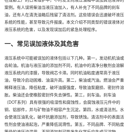
案例。有人误将柴油当液压油加入，有人补充了不同品牌的刹车
油，还有人在清洗油箱后残留了清洁剂。这些错误会迅速破坏液压
系统的性能，甚至导致元件报废。本文介绍不同类型的错误液体对
液压系统的危害，以及发现误加后的紧急处理程序。
一、常见误加液体及其危害
液压系统中可能被误加的液体包括以下几种。第一，发动机机油或
齿轮油。机油与液压油的添加剂不同，机油中的清净分散剂会溶解
液压系统内的漆膜，导致阀芯卡滞。同时机油粘度通常高于液压
油，导致冷启动困难、油温升高。第二，柴油或汽油。燃油会严重
稀释液压油，降低粘度，破坏油膜强度，导致油泵磨损、密封件溶
胀。柴油还会使橡胶密封件失去弹性。第三，刹车油。刹车油
（DOT系列）具有很强的吸湿性和腐蚀性，会腐蚀液压元件中的
铜、铝部件，并与矿物油不相容产生沉淀。第四，水或清洁剂。水
会使液压油乳化，破坏抗磨添加剂，导致锈蚀。清洁剂中的表面活
性剂会使油液起泡，严重降低润滑性。第五，不同品牌、不同粘度
等级的液压油混用。不同添加剂可能发生化学反应生成沉淀物。