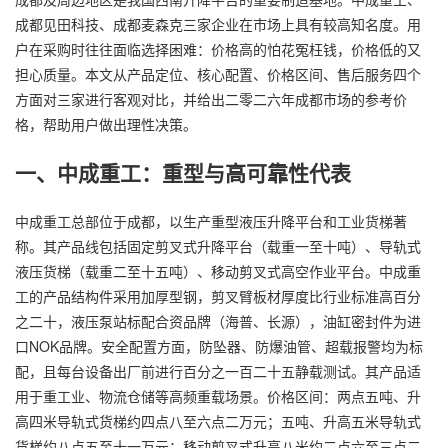
成都见田科技、成都麦森克三家企业在市场上具有较高知名度。用
户在采购时往往面临选择困难：价格高的怕花冤枉钱，价格低的又
担心质量。本文从产品定位、核心配置、价格区间、售后服务四个
方面对三家进行客观对比，并给出二零二六年成都市场的参考价
格，帮助用户做出理性决策。
一、中成重工：重型与高可靠性代表
中成重工总部位于成都，以生产重型液压升降平台和工业货梯著
称。其产品线包括固定剪叉式升降平台（载重一至十吨）、导轨式
液压货梯（载重二至十五吨）、移动剪叉式
高空作业平台
。中成重
工的产品结构件采用加厚型钢，剪叉臂板材厚度比行业标准高百分
之二十，液压泵站标配合资品牌（海普、长源），油缸密封件为进
口NOK品牌。安全配置方面，防坠器、防爆油管、超载报警均为标
配，且每台设备出厂前进行百分之一百二十五静载测试。其产品适
用于重工业、物流仓储等高频重载场景。价格区间：两点五吨、升
高四米导轨式货梯约四点八至六点二万元；五吨、升高五米导轨式
货梯约八点五至十一万元；移动剪叉式升高八米约二点六至三点二