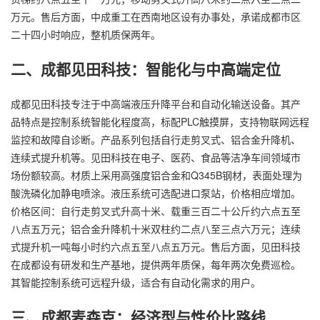
万元。售后方面，中成重工在西南地区设有办事处，承诺成都市区
二十四小时响应，整机质保两年。
二、成都见田科技：智能化与中高端定位
成都见田科技专注于中高端液压升降平台和自动化输送设备。其产
品特点是控制系统智能化程度高，标配PLC触摸屏，支持物联网远程
监控和故障自诊断。产品系列包括自行走剪叉式、铝合金
升降机
、
连续式提升机等。见田科技在电子、医药、食品等洁净车间领域市
场份额较高。材质上采用高强度铝合金和Q345B钢材，表面处理为
酸洗磷化加静电喷涂。液压系统可选配进口泵站，价格相应增加。
价格区间：自行走剪叉式升高十米、载重三百二十公斤约六点五至
八点五万元；铝合金升降机十米双柱约二点八至三点六万元；连续
式提升机一吨每小时约六点五至八点五万元。售后方面，见田科技
在成都设有研发和生产基地，提供两年质保，每年两次免费巡检。
其智能控制系统可远程升级，适合有自动化需求的用户。
三、成都麦森克：经济型与性价比路线