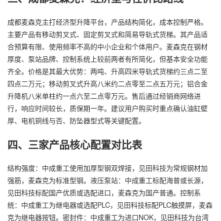
成都麦森克主打经济型升降平台，产品结构简化，成本控制严格。
主要产品有移动剪叉式、固定剪叉式和简易导轨式货梯。其产品适
合预算有限、使用频率不高的中小企业和个体用户。麦森克在钢材
厚度、泵站品牌、控制系统上较前两者有所简化，但基本安全功能
齐全。价格是其最大优势：两吨、升高四米导轨式货梯约三点二至
四点二万元；移动剪叉式升高八米约二点零至二点五万元；铝合金
升降机八米单柱约一点六至二点零万元。售后通过经销商网络进
行，响应时间较长，质保期一年。建议用户购买时重点确认油缸壁
厚、电机铜线与否、防坠器型式等关键配置。
四、三家产品核心配置对比表
结构强度：中成重工使用加厚型钢双焊接，见田科技为常规钢材加
强筋，麦森克为标准型钢。液压泵站：中成重工标配海普或长源，
见田科技标配国产优质或选配进口，麦森克为国产普通。控制系
统：中成重工为继电器或选配PLC，见田科技标配PLC触摸屏，麦森
克为继电器按钮。密封件：中成重工为进口NOK，见田科技为台湾