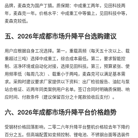
品牌，麦森克为国产丁腈。质保期：中成重工两年，见田科技两
年，麦森克一年。价格水平：中成重工中等偏上，见田科技中等，
麦森克较低。
五、2026年成都市场升降平台选购建议
用户应根据自身工况选择。第一，重载高频（每天五十次以上、载
重超过三吨）选择中成重工，综合成本最低。第二，要求智能控
制、洁净环境或自动化对接，选择见田科技。第三，预算紧张、使
用频率低（每周几次）、载重小于两吨，麦森克可以满足基本需
求。采购时建议要求厂家提供以下资料：出厂检验报告、油缸与泵
站合格证、近两年同类案例用户名单。签订合同时明确质保期、响
应时间、付款条件（建议保留百分之十尾款验收后支付）。
六、2026年成都市场升降平台价格趋势
受钢材价格回落影响，二零二六年升降平台整机价格较去年下降约
百分之五。但高端配置如变频控制、锂电池、不锈钢台面等选装件