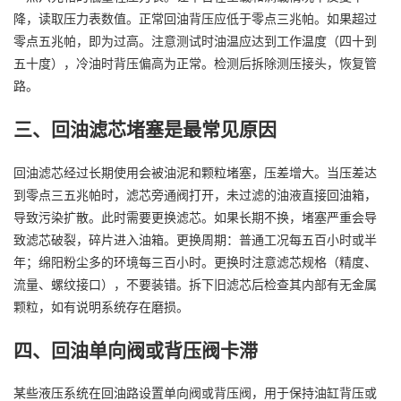
降，读取压力表数值。正常回油背压应低于零点三兆帕。如果超过
零点五兆帕，即为过高。注意测试时油温应达到工作温度（四十到
五十度），冷油时背压偏高为正常。检测后拆除测压接头，恢复管
路。
三、回油滤芯堵塞是最常见原因
回油滤芯经过长期使用会被油泥和颗粒堵塞，压差增大。当压差达
到零点三五兆帕时，滤芯旁通阀打开，未过滤的油液直接回油箱，
导致污染扩散。此时需要更换滤芯。如果长期不换，堵塞严重会导
致滤芯破裂，碎片进入油箱。更换周期：普通工况每五百小时或半
年；绵阳粉尘多的环境每三百小时。更换时注意滤芯规格（精度、
流量、螺纹接口），不要装错。拆下旧滤芯后检查其内部有无金属
颗粒，如有说明系统存在磨损。
四、回油单向阀或背压阀卡滞
某些液压系统在回油路设置单向阀或背压阀，用于保持油缸背压或