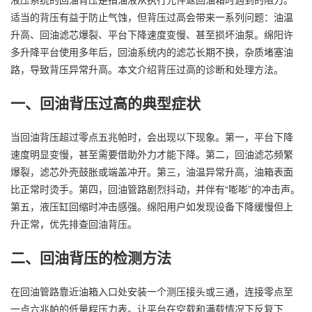
适当的背压有益于防止气蚀，但背压过高会带来一系列问题：油温
升高、回油滤芯爆裂、平台下降速度变慢、甚至损坏油泵。绵阳许
多升降平台使用多年后，回油系统内的滤芯长期不换，杂质堵塞油
路，导致背压异常升高。本文介绍背压过高的诊断和处理方法。
一、回油背压过高的典型症状
当回油背压超过零点五兆帕时，会出现以下现象。第一，平台下降
速度明显变慢，甚至需要借助外力才能下降。第二，回油滤芯频繁
爆裂，滤芯外壳鼓胀或端盖冲开。第三，油温异常升高，油箱表面
比正常时烫手。第四，回油管路剧烈抖动，并伴有“嘭嘭”的冲击声。
第五，液压缸回缩时冲击感强。绵阳用户如发现设备下降缓慢但上
升正常，优先排查回油背压。
二、回油背压的检测方法
在回油管路靠近油箱入口处安装一个测压接头或三通，连接零点至
一点六兆帕的低量程压力表。让平台在空载和满载情况下反复下