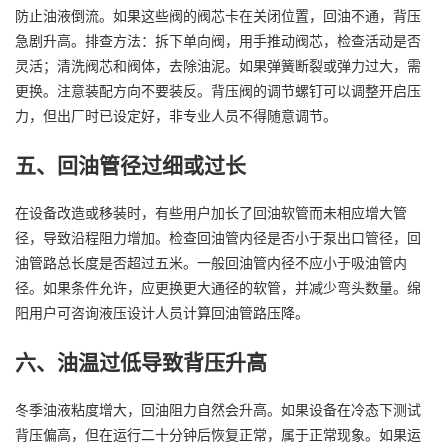
防止油液倒流。如果这些阀的阀芯卡在关闭位置，回油不通，背压
急剧升高。排查方法：拆下单向阀，用手推动阀芯，检查活动是否
灵活；清洗阀芯和阀体，去除油泥。如果弹簧断裂或弹力过大，需
更换。注意装配方向不要装反。背压阀的调节螺钉可以调整开启压
力，但出厂时已设定好，非专业人员不得随意调节。
五、回油管径过细或过长
在设备改造或移装时，有些用户加长了回油软管而未相应增大管
径，导致沿程阻力增加。检查回油管内径是否小于泵出口管径，回
油管路总长度是否超过五米。一般回油管内径不应小于吸油管内
径。如果条件允许，应更换更大通径的软管，并减少弯头数量。绵
阳用户可咨询液压设计人员计算回油管路压降。
六、油温过低导致背压升高
冬季油液粘度增大，回油阻力自然会升高。如果设备在冷态下测试
背压偏高，但在运行二十分钟后恢复正常，属于正常现象。如果运