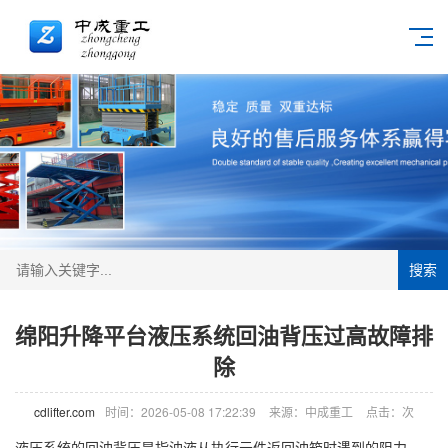
搜索
绵阳升降平台液压系统回油背压过高故障排
除
cdlifter.com
时间：2026-05-08 17:22:39
来源：中成重工
点击：
次
液压系统的回油背压是指油液从执行元件返回油箱时遇到的阻力。