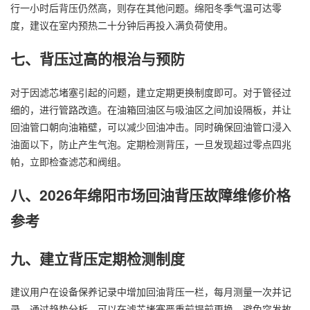
行一小时后背压仍然高，则存在其他问题。绵阳冬季气温可达零
度，建议在室内预热二十分钟后再投入满负荷使用。
七、背压过高的根治与预防
对于因滤芯堵塞引起的问题，建立定期更换制度即可。对于管径过
细的，进行管路改造。在油箱回油区与吸油区之间加设隔板，并让
回油管口朝向油箱壁，可以减少回油冲击。同时确保回油管口浸入
油面以下，防止产生气泡。定期检测背压，一旦发现超过零点四兆
帕，立即检查滤芯和阀组。
八、2026年绵阳市场回油背压故障维修价格
参考
九、建立背压定期检测制度
建议用户在设备保养记录中增加回油背压一栏，每月测量一次并记
录。通过趋势分析，可以在滤芯堵塞严重前提前更换，避免突发故