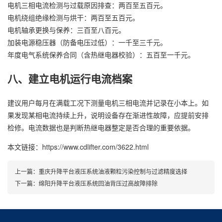
电机三相电流检测与过载原因排查：两百至五百元。
电机绕组绝缘检测与烘干：两百至五百元。
电机轴承更换与保养：三百至八百元。
加装电源稳压器（防备电压过低）：一千至三千元。
年度电气系统保养合同（含热继电器校验）：五百至一千元。
八、建立电机运行电流档案
建议用户每月在满载工况下测量电机三相电流并记录在小本上。如
果发现某相电流持续上升，说明设备存在渐进性故障，应提前安排
检修。电流数据也是判断热继电器整定是否合理的重要依据。
本文链接：https://www.cdlifter.com/3622.html
上一篇：
重庆升降平台液压系统油液颗粒污染控制与过滤精度选择
下一篇：
绵阳升降平台液压系统回油背压过高故障排除