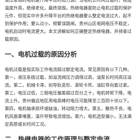
温度升高，绝缘老化，最终烧毁。热继电器是防止电机过载的保护
元件，但现实中许多升降平台的热继电器要么整定电流过大，起不
到保护作用；要么过小，频繁误跳闸。贵州山区电网电压不稳定，
电机启动时电流更大。本文讲解如何正确整定热继电器，并排查过
载原因。
一、电机过载的原因分析
电机过载是指实际工作电流超过额定电流。常见原因有以下几种。
第一，液压系统过载，如溢流阀压力调得过高，油泵长时间高压溢
流。第二，机械卡滞，如导轨变形、滚轮卡死、油缸导向套过紧。
第三，电压过低，三相电压偏差超过百分之十，电机转矩下降，电
流上升。贵州偏远地区用电高峰时电压可能降至三百四十伏以下。
第四，电机轴承损坏或缺油，转动阻力增大。第五，散热不良，电
机风扇罩堵塞，温升导致电流增加。第六，电机选型偏小，无法满
足高原或长时间工况。
二、热继电器的工作原理与整定电流