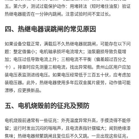
五。第六步，测试过载保护动作：用堵转法（短时堵住油泵）验证
热继电器能否在一分钟内跳闸。注意试验时间不宜过长。
四、热继电器误跳闸的常见原因
如果设备空载正常，满载后不久热继电器就跳闸，可能存在以下问
题：整定值偏小；电机轴承损坏电流增大；油泵磨损导致负载增
加；电压过低导致电流上升；三相电流不平衡（偏差超过百分之
十）。排查时应先测量三相电流，找出异常相。贵州山区用户应加
装电压表监测进线电压。如果电压经常低于三百五十伏，应考虑加
装稳压器。此外，热继电器使用多年后双金属片疲劳，动作值可能
漂移，应更换新品。
五、电机烧毁前的征兆及预防
电机烧毁前通常有一些征兆：外壳温度异常升高，手摸烫得不能停
留；运行时发出沉闷的嗡嗡声，且电流表指针摆幅大；闻到绝缘漆
焦味；热继电器频繁跳闸且复位后不久又跳。一旦出现这些征兆，