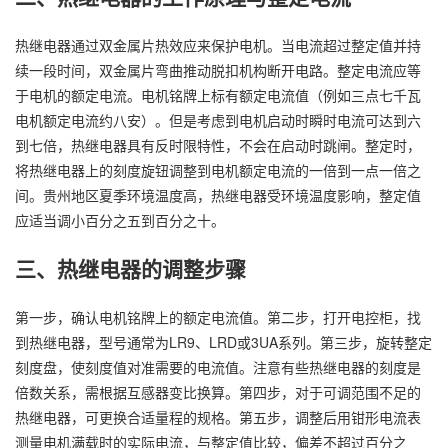
热继电器通过双金属片热效应来保护电机。当电流超过整定值并持
续一段时间，双金属片弯曲推动脱扣机构断开电路。整定电流应等
于电机的额定电流。电机铭牌上标有额定电流值（例如三点七千瓦
电机额定电流约八安）。但是考虑到电机启动时瞬时电流可达到六
到七倍，热继电器具有反时限特性，不会在启动时跳闸。整定时，
将热继电器上的刻度旋钮调整到电机额定电流的一倍到一点一倍之
间。贵州地区夏季环境温度高，热继电器受环境温度影响，整定值
应适当调小百分之五到百分之十。
三、热继电器的调整步骤
第一步，确认电机铭牌上的额定电流值。第二步，打开电控柜，找
到热继电器，型号通常为LR9、LRD或3UA系列。第三步，旋转整定
刻度盘，使刻度值对准需要的电流值。注意有些热继电器的刻度是
倍数关系，需根据互感器变比换算。第四步，对于可调范围不足的
热继电器，可更换合适量程的规格。第五步，调整后用钳形电流表
测量电机满载时的实际电流，与整定值比较，偏差不超过百分之