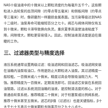
NAS十级油液中的十微米以上颗粒浓度约为每毫升五千个。这些颗
粒进入齿轮泵的齿顶间隙（约零点零五毫米）和侧板间隙（约零点
零三毫米）时，像研磨剂一样磨损金属表面。当污染等级达到NAS
十二级时，油泵寿命可能缩短百分之七十。阀芯与阀体间隙仅有五
到十微米，颗粒卡滞导致换向失灵。重庆夏季高温使油液粘度下
降，间隙增大，颗粒更容易侵入。因此，控制油液清洁度是迫在眉
睫的工作。
三、过滤器类型与精度选择
液压系统通常设置两级过滤：吸油滤网和回油滤芯。吸油滤网安装
在油箱内油泵吸油口，作用是防止大颗粒进入油泵。其过滤精度一
般较粗，一百微米或八十微米。精度过高会导致吸油阻力大、气
蚀。推荐精度为一百微米，定期清洗即可。回油滤芯安装在系统回
油管路，过滤从系统流回油箱的油液，是控制清洁度的核心。对于
普通齿轮泵系统，推荐精度二十微米；对于柱塞泵或比例阀系统，
推荐十微米甚至五微米。滤芯的β值（过滤比）也是关键指标，β十
大于七十五表示十微米颗粒去除率百分之九十八点七。