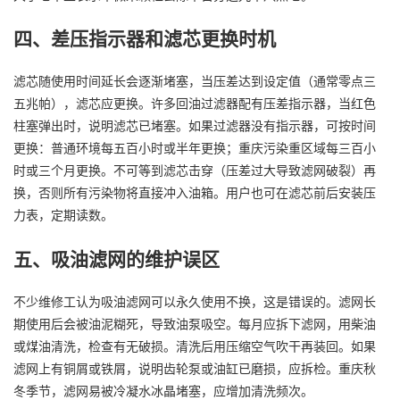
四、差压指示器和滤芯更换时机
滤芯随使用时间延长会逐渐堵塞，当压差达到设定值（通常零点三
五兆帕），滤芯应更换。许多回油过滤器配有压差指示器，当红色
柱塞弹出时，说明滤芯已堵塞。如果过滤器没有指示器，可按时间
更换：普通环境每五百小时或半年更换；重庆污染重区域每三百小
时或三个月更换。不可等到滤芯击穿（压差过大导致滤网破裂）再
换，否则所有污染物将直接冲入油箱。用户也可在滤芯前后安装压
力表，定期读数。
五、吸油滤网的维护误区
不少维修工认为吸油滤网可以永久使用不换，这是错误的。滤网长
期使用后会被油泥糊死，导致油泵吸空。每月应拆下滤网，用柴油
或煤油清洗，检查有无破损。清洗后用压缩空气吹干再装回。如果
滤网上有铜屑或铁屑，说明齿轮泵或油缸已磨损，应拆检。重庆秋
冬季节，滤网易被冷凝水冰晶堵塞，应增加清洗频次。