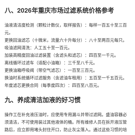
八、2026年重庆市场过滤系统价格参考
油液清洁度检测（颗粒计数仪，取样报告）：每样一百五十至三百
元。
更换回油滤芯（十微米，流量六十升每分）：八十至两百元每只。
吸油滤网清洗：人工五十至一百元。
加装高精度回油过滤装置（含滤头和滤芯）：四百至一千元。
离线循环过滤车（适配小油箱）：三千至八千元。
更换油箱呼吸阀（带空气滤芯）：一百至三百元。
换油时系统循环过滤服务（含滤油车租用）：五百至一千五百元。
年度滤芯更换合同（每季度四次）：四百至八百元。
九、养成清洁加液的好习惯
操作工在补充液压油时，应使用专用漏斗并带过滤网。盛油容器必
须清洁，不可使用装过其他液体的桶。所有维修人员在拆开液压管
路后，应立即用堵头封住开口，防止灰尘落入。通过这些习惯的培