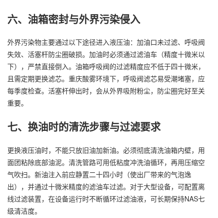
六、油箱密封与外界污染侵入
外界污染物主要通过以下途径进入液压油：加油口未过滤、呼吸阀
失效、活塞杆防尘圈破损。加油时必须通过滤油车（精度十微米以
下），严禁直接倒入。油箱呼吸阀的过滤精度应不低于四十微米，
且需定期更换滤芯。重庆酸雾环境下，呼吸阀滤芯易受潮堵塞，应
每季度检查。活塞杆伸出时，会从外界吸附粉尘，防尘圈完好至关
重要。
七、换油时的清洗步骤与过滤要求
更换液压油时，不能只放旧油加新油。必须彻底清洗油箱内壁，用
面团粘除底部油泥。清洗管路可用低粘度冲洗油循环，再用压缩空
气吹扫。新油注入前应静置二十四小时（使出厂带来的气泡逸
出），并通过十微米精度的滤油车过滤。对于大型设备，可配置离
线过滤装置，在设备运行时不断循环过滤油液，可长期保持NAS七
级清洁度。