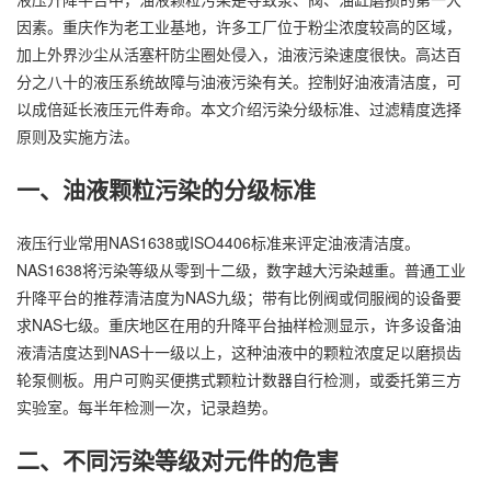
因素。重庆作为老工业基地，许多工厂位于粉尘浓度较高的区域，
加上外界沙尘从活塞杆防尘圈处侵入，油液污染速度很快。高达百
分之八十的液压系统故障与油液污染有关。控制好油液清洁度，可
以成倍延长液压元件寿命。本文介绍污染分级标准、过滤精度选择
原则及实施方法。
一、油液颗粒污染的分级标准
液压行业常用NAS1638或ISO4406标准来评定油液清洁度。
NAS1638将污染等级从零到十二级，数字越大污染越重。普通工业
升降平台的推荐清洁度为NAS九级；带有比例阀或伺服阀的设备要
求NAS七级。重庆地区在用的升降平台抽样检测显示，许多设备油
液清洁度达到NAS十一级以上，这种油液中的颗粒浓度足以磨损齿
轮泵侧板。用户可购买便携式颗粒计数器自行检测，或委托第三方
实验室。每半年检测一次，记录趋势。
二、不同污染等级对元件的危害