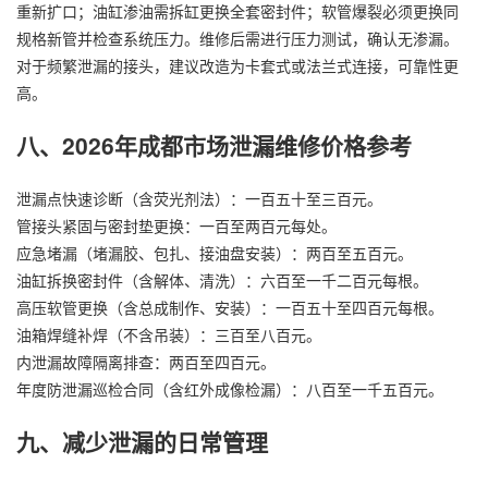
重新扩口；油缸渗油需拆缸更换全套密封件；软管爆裂必须更换同
规格新管并检查系统压力。维修后需进行压力测试，确认无渗漏。
对于频繁泄漏的接头，建议改造为卡套式或法兰式连接，可靠性更
高。
八、2026年成都市场泄漏维修价格参考
泄漏点快速诊断（含荧光剂法）：一百五十至三百元。
管接头紧固与密封垫更换：一百至两百元每处。
应急堵漏（堵漏胶、包扎、接油盘安装）：两百至五百元。
油缸拆换密封件（含解体、清洗）：六百至一千二百元每根。
高压软管更换（含总成制作、安装）：一百五十至四百元每根。
油箱焊缝补焊（不含吊装）：三百至八百元。
内泄漏故障隔离排查：两百至四百元。
年度防泄漏巡检合同（含红外成像检漏）：八百至一千五百元。
九、减少泄漏的日常管理