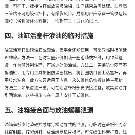
漏，可在下方挂接油杯或放置吸油棉，生产结束后再处理。注意高
压管路不可用胶带捆扎，有爆裂风险。成都用户应常备一管快速堵
漏胶（俗称液体生料带），需耐压三十五兆帕以上。
四、油缸活塞杆渗油的临时措施
油缸活塞杆出现油膜或滴油，但平台还能使用，可采取临时措施延
迟维修。方法一：在防尘圈外侧加装一圈毛毡或棉线，用铁丝箍
紧，作为额外刮油环，可减少外渗油量。方法二：更换防尘圈而不
拆油缸，用专用工具把旧防尘圈挑出，将新圈切口套上活塞杆，再
用胶水粘合。此方法只适用于应急，永久维修仍需拆缸换主密封。
方法三：如果渗油严重，可在活塞杆根部安装接油盒，收集漏油并
引回油箱。这些措施应在一周内安排正式维修。
五、油箱接合面与放油螺塞泄漏
油箱盖板密封垫破损或螺钉松动导致的泄漏，可临时在盖板四周涂
抹密封胶，拧紧螺钉。放油螺塞垫片损坏，可先缠生料带拧紧，注