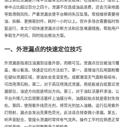
单中占比超过百分之四十。泄漏不仅造成油品浪费，还会污染地面
导致滑倒风险，严重泄漏会使平台瞬间失压坠落。常规维修需要排
油、拆解、更换密封件，耗时一小时以上。但许多场合需要临时恢
复运行，本文介绍快速泄漏点诊断方法和应急堵漏措施，帮助用户
争取生产时间，同时给出根治方案。
一、外泄漏点的快速定位技巧
外泄漏是指液压油漏到设备外部，肉眼可见。泄漏点往往被油污覆
盖，难以看清。快速定位的方法如下。第一，清理油污后用面粉撒
在疑似泄漏区域，渗油处会变湿变色。成都潮湿天气面粉易结块，
可改用滑石粉。第二，对于高压喷溅式泄漏，用纸板或白纸靠近泄
漏部位，油迹方向就是喷出方向。第三，对于油缸活塞杆渗油，让
平台升降几次后观察活塞杆上油膜分布，油膜起始点就是密封失效
处。第四，使用紫外线荧光剂，将荧光剂加入油箱，运行后用紫外
灯照射，漏点会发出亮黄色荧光，此法适合排查微小渗漏。第五，
听声音配合，管接头泄漏时常伴有气流声。操作工平时应熟悉正常
运转声响，一旦出现嘶嘶声立即检查。