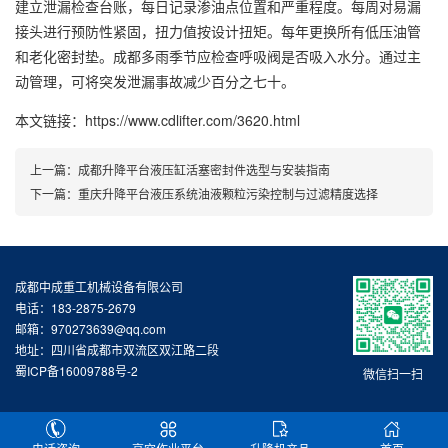
建立泄漏检查台账，每日记录渗油点位置和严重程度。每周对易漏
接头进行预防性紧固，扭力值按设计扭矩。每年更换所有低压油管
和老化密封垫。成都多雨季节应检查呼吸阀是否吸入水分。通过主
动管理，可将突发泄漏事故减少百分之七十。
本文链接：https://www.cdlifter.com/3620.html
上一篇：
成都升降平台液压缸活塞密封件选型与安装指南
下一篇：
重庆升降平台液压系统油液颗粒污染控制与过滤精度选择
成都中成重工机械设备有限公司
电话：183-2875-2679
邮箱：970273639@qq.com
地址：四川省成都市双流区双江路二段
蜀ICP备16009788号-2
微信扫一扫