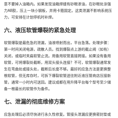
意不要掉入油箱内。如果发现油箱焊缝有砂眼渗油，在砂眼处涂强
力AB胶，压上一块小钢板，并用卡箍固定。这类泄漏不影响系统压
力，可安排在计划停机时补焊。
六、液压软管爆裂的紧急处理
软管爆裂是最危急的泄漏，油液喷射而出，平台急落。处理步骤：
第一时间关闭电源，疏散人员。找到爆裂点上游的截止阀（如有）
关闭，或临时夹扁软管止流。用备用软管直接跨接。如果没有备用
软管，可将爆裂处截断，用双头接头连接？不可，软管爆裂通常发
生在弯曲处或接头处，截断后长度不够。最好的应急方法是更换整
根软管，但无库存时，可拆下爆裂软管送往附近液压管商店压接新
管，通常一小时内可送回。建议成都在用升降平台每个型号至少储
备一根最长的软管作为备件。
七、泄漏的彻底维修方案
应急处理后必须尽快进行永久性修复。管接头泄漏应更换密封垫或