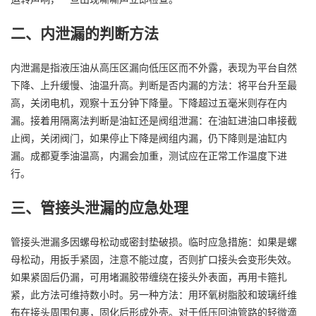
二、内泄漏的判断方法
内泄漏是指液压油从高压区漏向低压区而不外露，表现为平台自然
下降、上升缓慢、油温升高。判断是否内漏的方法：将平台升至最
高，关闭电机，观察十五分钟下降量。下降超过五毫米则存在内
漏。接着用隔离法判断是油缸还是阀组泄漏：在油缸进油口串接截
止阀，关闭阀门，如果停止下降是阀组内漏，仍下降则是油缸内
漏。成都夏季油温高，内漏会加重，测试应在正常工作温度下进
行。
三、管接头泄漏的应急处理
管接头泄漏多因螺母松动或密封垫破损。临时应急措施：如果是螺
母松动，用扳手紧固，注意不能过度，否则扩口接头会变形失效。
如果紧固后仍漏，可用堵漏胶带缠绕在接头外表面，再用卡箍扎
紧，此方法可维持数小时。另一种方法：用环氧树脂胶和玻璃纤维
布在接头周围包裹，固化后形成外壳。对于低压回油管路的轻微滴