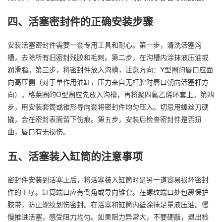
四、活塞密封件的正确安装步骤
安装活塞密封件需要一套专用工具和耐心。第一步，清洗活塞沟
槽，去除所有旧密封残胶和毛刺。第二步，在沟槽内涂抹液压油或
润滑脂。第三步，将密封件放入沟槽，注意方向：Y型圈的唇口应面
向高压侧（对于单作用油缸，压力来自无杆腔时唇口朝向活塞杆方
向）。格莱圈的O型圈应先放入沟槽，再将聚四氟乙烯环套上。第四
步，用安装套筒或锥形导向套将密封件均匀压入。切忌用螺丝刀硬
撬，会在密封表面留下伤痕。第五步，安装后检查密封件是否扭
曲，唇口有无损伤。
五、活塞装入缸筒的注意事项
密封件安装到活塞上后，将活塞装入缸筒时是另一道容易损坏密封
件的工序。缸筒端口应有倒角或导向锥套。在螺纹端口处包裹保护
胶带，防止螺纹划伤密封。在活塞和缸筒内壁涂抹足量液压油。慢
慢推进活塞，感受阻力均匀。如果阻力异常大，不要硬敲，退出检