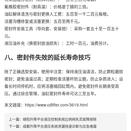
氟橡胶密封件（耐高温）：价格是丁腈的三倍。
油缸解体清洗与密封更换人工费：五百至一千二百元每根。
活塞沟槽修复或活塞更换：五百至两千元。
密封件安装工具（导向套、安装钳）：采购一套五十至一百五十
元。
液压油补充（换密封放油损失）：工时一百元，油费另计。
八、密封件失效的延长寿命技巧
除了正确选型安装，使用中注意：保持液压油清洁，防止颗粒磨损
密封；避免油温过高；定期检查活塞杆防尘圈，防止杂质进入；设
备长时间停机时，应将活塞缩回缸筒内，避免密封件长期承受高
压。通过综合管理，油缸密封件寿命可达三至五年。
本文链接：https://www.cdlifter.com/3619.html
上一篇：
绵阳升降平台液压控制系统比例阀失灵故障排除
下一篇：
成都升降平台液压系统泄漏快速诊断与应急堵漏