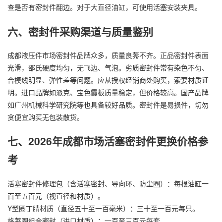
查是否有密封件翻边。对于大直径油缸，可使用活塞安装夹具。
六、密封件采购渠道与质量鉴别
成都液压件市场密封件品牌众多，质量良莠不齐。正品密封件表面
光滑，邵氏硬度均匀，无飞边、气泡。劣质密封件常有染色不匀、
合模线明显、弹性差等问题。应从授权经销商处购买，索要材质证
明。进口品牌如派克、宝色霞板质量稳定，但价格较高。国产品牌
如广州机械科学研究院等也具备较好品质。密封件是易损件，切勿
贪便宜购买无包装散货。
七、2026年成都市场活塞密封件更换价格参
考
活塞密封件修理包（含活塞密封、导向环、防尘圈）：每根油缸一
百至五百元（视直径和材质）。
Y型圈丁腈材质（直径五十至一百毫米）：三十至一百元每只。
格莱圈组合密封（进口材质）：一百至三百元每套。