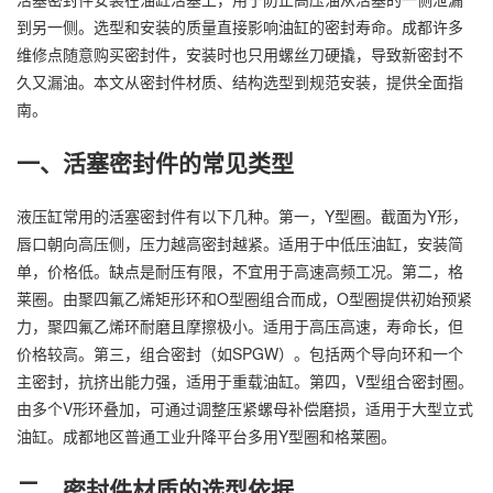
到另一侧。选型和安装的质量直接影响油缸的密封寿命。成都许多
维修点随意购买密封件，安装时也只用螺丝刀硬撬，导致新密封不
久又漏油。本文从密封件材质、结构选型到规范安装，提供全面指
南。
一、活塞密封件的常见类型
液压缸常用的活塞密封件有以下几种。第一，Y型圈。截面为Y形，
唇口朝向高压侧，压力越高密封越紧。适用于中低压油缸，安装简
单，价格低。缺点是耐压有限，不宜用于高速高频工况。第二，格
莱圈。由聚四氟乙烯矩形环和O型圈组合而成，O型圈提供初始预紧
力，聚四氟乙烯环耐磨且摩擦极小。适用于高压高速，寿命长，但
价格较高。第三，组合密封（如SPGW）。包括两个导向环和一个
主密封，抗挤出能力强，适用于重载油缸。第四，V型组合密封圈。
由多个V形环叠加，可通过调整压紧螺母补偿磨损，适用于大型立式
油缸。成都地区普通工业升降平台多用Y型圈和格莱圈。
二、密封件材质的选型依据