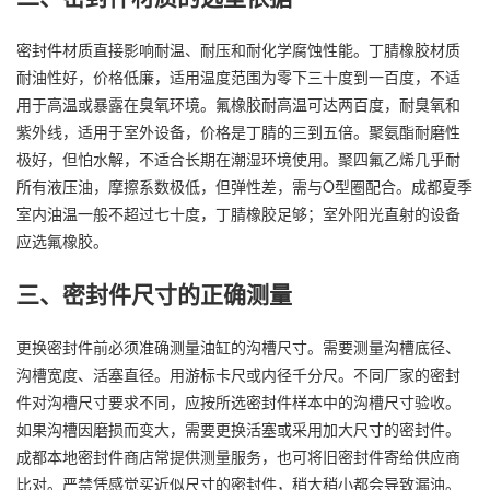
密封件材质直接影响耐温、耐压和耐化学腐蚀性能。丁腈橡胶材质
耐油性好，价格低廉，适用温度范围为零下三十度到一百度，不适
用于高温或暴露在臭氧环境。氟橡胶耐高温可达两百度，耐臭氧和
紫外线，适用于室外设备，价格是丁腈的三到五倍。聚氨酯耐磨性
极好，但怕水解，不适合长期在潮湿环境使用。聚四氟乙烯几乎耐
所有液压油，摩擦系数极低，但弹性差，需与O型圈配合。成都夏季
室内油温一般不超过七十度，丁腈橡胶足够；室外阳光直射的设备
应选氟橡胶。
三、密封件尺寸的正确测量
更换密封件前必须准确测量油缸的沟槽尺寸。需要测量沟槽底径、
沟槽宽度、活塞直径。用游标卡尺或内径千分尺。不同厂家的密封
件对沟槽尺寸要求不同，应按所选密封件样本中的沟槽尺寸验收。
如果沟槽因磨损而变大，需要更换活塞或采用加大尺寸的密封件。
成都本地密封件商店常提供测量服务，也可将旧密封件寄给供应商
比对。严禁凭感觉买近似尺寸的密封件，稍大稍小都会导致漏油。