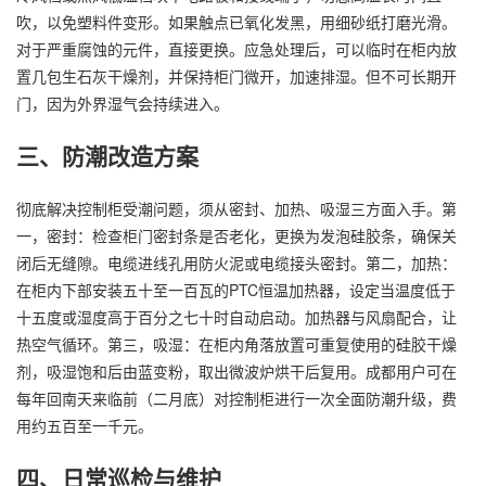
吹，以免塑料件变形。如果触点已氧化发黑，用细砂纸打磨光滑。
对于严重腐蚀的元件，直接更换。应急处理后，可以临时在柜内放
置几包生石灰干燥剂，并保持柜门微开，加速排湿。但不可长期开
门，因为外界湿气会持续进入。
三、防潮改造方案
彻底解决控制柜受潮问题，须从密封、加热、吸湿三方面入手。第
一，密封：检查柜门密封条是否老化，更换为发泡硅胶条，确保关
闭后无缝隙。电缆进线孔用防火泥或电缆接头密封。第二，加热：
在柜内下部安装五十至一百瓦的PTC恒温加热器，设定当温度低于
十五度或湿度高于百分之七十时自动启动。加热器与风扇配合，让
热空气循环。第三，吸湿：在柜内角落放置可重复使用的硅胶干燥
剂，吸湿饱和后由蓝变粉，取出微波炉烘干后复用。成都用户可在
每年回南天来临前（二月底）对控制柜进行一次全面防潮升级，费
用约五百至一千元。
四、日常巡检与维护