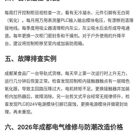
每周打开控制柜目视检查一次，看有无冷凝水、元件引脚有无白斑
（氧化）。每月用万用表测量PLC输入输出模块电压，有漂移则清理
接地线。每季度用吸尘器清理柜内灰尘，灰尘吸水后会形成导电通
道。每年更换一次柜门密封条和干燥剂。对于户外使用的升降平
台，建议将控制柜移至室内或加装防雨箱。
五、故障排查实例
成都某食品厂一台导轨式货梯，每天早上第一次运行时上升无力，
运行几分钟后恢复正常。检查发现控制柜内接触器触点有一层暗色
氧化膜，导致主回路压降过大，电机转矩不足。更换接触器并加装
柜内加热器后，故障消除。另一台剪叉式平台经常无规律停升，检
查发现PLC的24V电源模块引脚已腐蚀，更换电源模块并做密封处
理，再未重现。
六、2026年成都电气维修与防潮改造价格