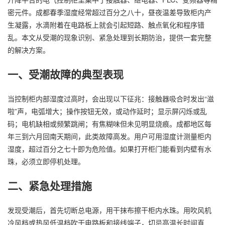
密元件。成都春季湿度经常超过百分之八十，昼夜温差导致柜内产
生凝露，水滴附着在电路板上就会引起短路、触点氧化和程序错
乱。本文从受潮的现象识别、紧急处理到长期防治，提供一套完整
的解决方案。
一、受潮故障的典型表现
当控制柜内部湿度过高时，会出现以下征兆：接触器吸合时发出“滋
啦”声，电弧增大；操作按钮无效，或动作延时；显示屏闪烁或乱
码；电机缺相或频繁跳闸；有焦糊味但未见明显烧痕。成都地区每
年三到六月回南天期间，此类故障高发。用户可用湿度计测量柜内
湿度，超过百分之七十即为危险值。如果打开柜门能看到内壁有水
珠，必须立即停机处理。
二、紧急处理措施
发现受潮后，首先切断总电源，用干抹布擦干柜内水珠。用吹风机
冷风档或热风低温档吹干电路板和接线端子，切忌高温长时间直