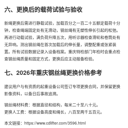
六、更换后的载荷试验与验收
新绳更换后需进行静载试验，加载百分之一百二十五额定载荷十分
钟，检查绳端固定处有无滑动，钢丝绳有无塑性伸长引起的松弛。
再进行动载试验，满负荷升降五次，用听诊器检查滑轮和卷筒处有
无异响。测出钢丝绳在首次加载后的伸长量，调整配重或张紧装
置。所有试验数据记录入设备档案。重庆特检部门年检时会重点检
查钢丝绳质量和固定方式，更换后应主动报备检验。
七、2026年重庆钢丝绳更换价格参考
建议用户与有资质的起重设备公司签订专项更换合同，并保留更换
影像资料，以备日后事故追溯。
钢丝绳材料费：根据直径和结构，每米二十至八十元。
更换人工费：根据设备高度和绳长，八百至两千五百元。
本文链接：https://www.cdlifter.com/3596.html