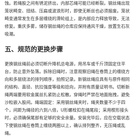
蚀。若绳股之间有锈泥挤出，内部芯绳可能已经断裂。钢丝绳出现
笼状畸变、扭结、压扁或波浪形时，即使无断丝也必须报废。笼状
畸变通常发生在多层缠绕的滑轮组上，是内部应力释放导致，无法
修复。重庆多雾，储存钢丝绳的仓库应保持通风干燥，放置生石灰
吸潮。
五、规范的更换步骤
更换钢丝绳前必须切断升降机总电源，用吊车或千斤顶固定住平
台，防止意外坠落。拆除旧绳时，注意观察旧绳在卷筒上的缠绕方
向和多层绕法的排列顺序，拍照记录。新钢丝绳应具有与原件相同
的结构、直径、抗拉强度等级和捻向，并附有质量证明书。切断新
绳两端要用软金属丝扎紧防止松散。穿绳时严禁在地面拖拽，避免
沙粒嵌入股间。绳端固定：采用钢丝绳夹时，绳夹数量不少于四
个，间距为绳径的六到八倍，U形螺栓扣在绳尾段；采用楔形接头
时，必须确保尾部有足够的安全余量。安装完毕后，应在空载状态
下使钢丝绳在卷筒上缠绕两圈以上，确认排列整齐，无压绳或乱
绳。