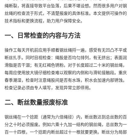
绳断裂，将直接导致平台坠落，后果不堪设想。然而很多用户对钢
丝绳的检查流于形式，不清楚报废的具体标准。本文提供可操作的
技术指标和更换流程，助力用户保障安全。
一、日常检查的内容与方法
操作工每天开机前应用手顺着钢丝绳捋一遍，感受有无凹凸不平或
断丝扎手。同时目视检查：绳股是否均匀排列，有无挤出；表面润
滑脂是否干涸；有无红褐色锈粉。对于长度超过二十米的钢丝绳，
每周应使用放大镜仔细检查难以观察的内侧和与滑轮接触段。重庆
春季潮湿，检查时注意绳股间是否有水珠，积水会加速内部锈蚀。
检查记录必须由专人填写，发现异常立即停用。
二、断丝数量报废标准
钢丝绳在一个捻距（通常为六倍绳径）内，断丝数达到总丝数的百
分之十时必须报废。例如六乘十九加一结构的钢丝绳，总丝数为一
百一十四根，一个捻距内断丝超过十一根就要更换。断丝分为局部