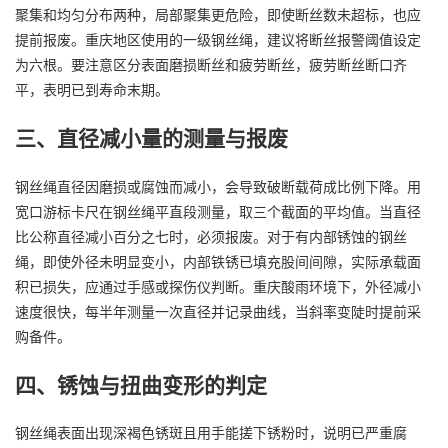
聚集和均匀分布两种，局部聚集更危险，即使断丝数未超标，也应
提前报废。重庆地区使用的一级钢丝绳，建议将断丝报警阈值设定
为六根。要注意区分表面磨损断丝和疲劳断丝，疲劳断丝断口齐
平，表明已到寿命末期。
三、直径减小量的测量与报废
钢丝绳直径因磨损或腐蚀而减小，会导致破断载荷成比例下降。用
宽口游标卡尺在钢丝绳平直段测量，取三个截面的平均值。当直径
比公称直径减小百分之七时，必须报废。对于有内部锈蚀的钢丝
绳，即使外径未明显变小，内部铁锈已填充股间间隙，实际承载面
积已损失，应通过手感或探伤仪判断。重庆酸雨环境下，外径减小
速度很快，每半年测量一次直径并记录曲线，当斜率变陡时提前采
购备件。
四、锈蚀与扭曲变形的判定
钢丝绳表面出现深褐色锈斑且用手能搓下锈粉时，说明已严重腐