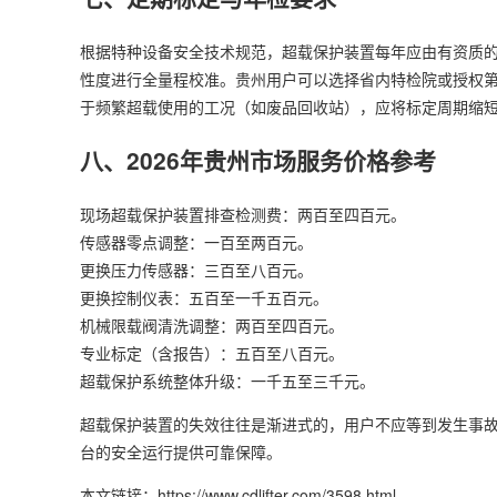
根据特种设备安全技术规范，超载保护装置每年应由有资质
性度进行全量程校准。贵州用户可以选择省内特检院或授权第
于频繁超载使用的工况（如废品回收站），应将标定周期缩
八、2026年贵州市场服务价格参考
现场超载保护装置排查检测费：两百至四百元。
传感器零点调整：一百至两百元。
更换压力传感器：三百至八百元。
更换控制仪表：五百至一千五百元。
机械限载阀清洗调整：两百至四百元。
专业标定（含报告）：五百至八百元。
超载保护系统整体升级：一千五至三千元。
超载保护装置的失效往往是渐进式的，用户不应等到发生事
台的安全运行提供可靠保障。
本文链接：https://www.cdlifter.com/3598.html