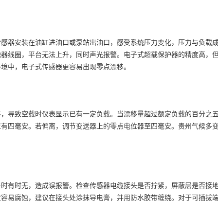
传感器安装在油缸进油口或泵站出油口，感受系统压力变化，压力与负载
触器线圈，平台无法上升，同时声光报警。电子式超载保护器的精度高，
环境中，电子式传感器更容易出现零点漂移。
移，导致空载时仪表显示已有一定负载。当漂移量超过额定负载的百分之
应有四毫安。若偏离，调节变送器上的零点电位器至四毫安。贵州气候多
号时有时无，造成误报警。检查传感器电缆接头是否拧紧，屏蔽层是否接
盒容易腐蚀，建议在接头处涂抹导电膏，并用防水胶带缠绕。对于可插拔