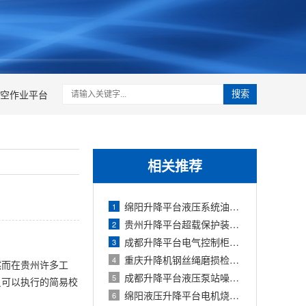
空作业平台
搜索
相关推荐
绵阳升降平台液压系统油温过高原因与冷
1
贵州升降平台超载保护装置失效原因与校
2
成都升降平台电气控制柜受潮故障排查与
3
重庆升降机钢丝绳磨损检查与更换标准
4
然而在贵州许多工
成都升降平台液压泵站噪音过大故障排除
5
员可以执行的简易校
绵阳液压升降平台电机烧毁原因分析与预
6