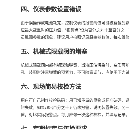
四、仪表参数设置错误
由于误操作或电池耗完，控制仪表的报警阈值可能被复位到默
应最大载重时的压力值，“报警点”设为百分之九十至百分之
员乱调参数的现象，建议用户拍照记录原始参数值，每次维
五、机械式限载阀的堵塞
机械式限载阀内部有钢球和弹簧，当液压油污染时，杂质可
孔。装配时注意弹簧的预紧力，不可随意调节，应使用压力
六、现场简易校检方法
用户可自己制作校检砝码：用已知重量的货物或标准砝码，
钮失效。如果超出百分之十五仍未报警，说明装置失效。另
值，对比实际报警点。每月应做一次这种校检，并填写记录
七、定期标定与年检要求