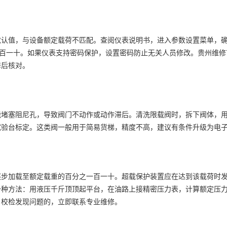
认值，与设备额定载荷不匹配。查阅仪表说明书，进入参数设置菜单，确
一百一十。如果仪表支持密码保护，设置密码防止无关人员修改。贵州维
修后核对。
能堵塞阻尼孔，导致阀门不动作或动作滞后。清洗限载阀时，拆下阀体，
试验台标定。这类阀一般用于简易货梯，精度不高，建议有条件升级为电
逐步加载至额定载重的百分之一百一十。超载保护装置应在达到该载荷时
一种方法：用液压千斤顶顶起平台，在油路上接精密压力表，计算额定压
。校检发现问题的，立即联系专业维修。