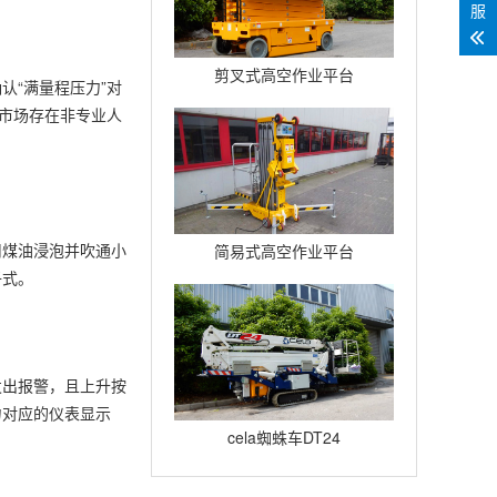
服
剪叉式高空作业平台
认“满量程压力”对
Compact12
修市场存在非专业人
用煤油浸泡并吹通小
简易式高空作业平台
子式。
Quickup7
发出报警，且上升按
力对应的仪表显示
cela蜘蛛车DT24