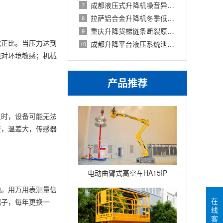
成都液压式升降机噪音异常分类诊断与排
7
拉萨铝合金升降机冬季低温启动故障与对
8
重庆升降货梯链条断裂原因分析与更换标
9
成正比。当压力达到
成都升降平台液压系统泄漏排查与维修价
10
但对环境敏感；机械
产品推荐
五时，设备可能无法
变，温差大，传感器
电动曲臂式高空车HA15IP
地。用万用表测量信
在
端子，每年更换一
线
客