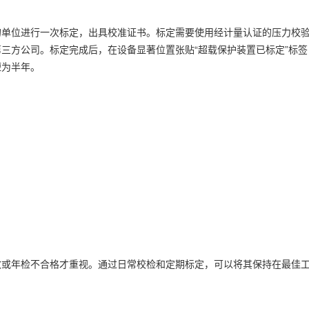
的单位进行一次标定，出具校准证书。标定需要使用经计量认证的压力校
三方公司。标定完成后，在设备显著位置张贴“超载保护装置已标定”标
短为半年。
故或年检不合格才重视。通过日常校检和定期标定，可以将其保持在最佳