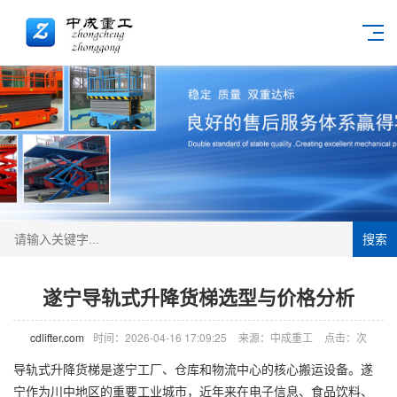
搜索
遂宁导轨式升降货梯选型与价格分析
cdlifter.com
时间：2026-04-16 17:09:25
来源：中成重工
点击：
次
导轨式
升降货梯
是遂宁工厂、仓库和物流中心的核心搬运设备。遂
宁作为川中地区的重要工业城市，近年来在电子信息、食品饮料、