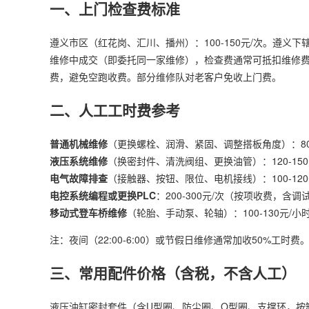
一、上门检查费标准
遵义市区（红花岗、汇川、播州）：100-150元/次。遵义下
维修中成交（即委托同一家维修），检查费通常可抵扣维修费
费，避免空跑收费。部分维修队对老客户免收上门费。
二、人工工时费参考
普通机械维修
（更换螺栓、润滑、紧固、调整搭板角度）：80-
液压系统维修
（换密封件、清洗阀组、更换油管）：120-15
电气故障排查
（接触器、按钮、限位、电机接线）：100-120
电控系统编程或更换PLC
：200-300元/次（按项收费，含调
移动式登车桥维修
（轮胎、手动泵、轮轴）：100-130元/小
注：夜间（22:00-6:00）或节假日维修通常加收50%工时费
三、常用配件价格（含税，不含人工）
液压油缸密封套件（含U型圈、防尘圈、O型圈、支撑环，按缸径40