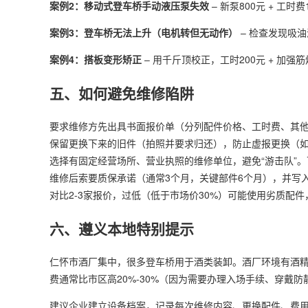
案例2：移动式登车桥手动液压泵失效
– 新泵800元 + 工
案例3：登车桥无法上升（电机转但无动作）
– 检查发现吸油
案例4：搭板变形矫正
– 用千斤顶校正，工时200元 + 加强筋焊
五、如何避免维修陷阱
要求维修方先出具书面报价单（分列配件价格、工时费、其他
保留更换下来的旧件（拍照并要求归还），防止虚报更换（
选择有固定经营场所、营业执照的维修单位，避免“游击队”
维修后索要质保承诺（通常3个月，关键部件6个月），并写
对比2-3家报价，过低（低于市场价30%）可能使用劣质配
六、遵义本地特别提示
仁怀市酒厂集中，很多登车桥用于酒类装卸。酒厂环境有酒
费通常比市区高20%-30%（因为需要办理入场手续、穿
建议企业建立设备档案，记录每次维修内容、更换配件、费