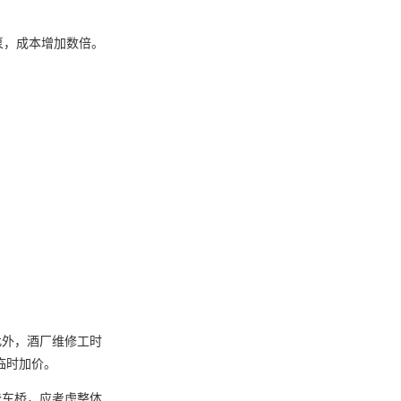
换泵，成本增加数倍。
此外，酒厂维修工时
临时加价。
登车桥，应考虑整体