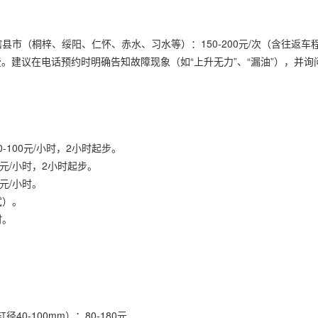
辖县市（桐梓、绥阳、仁怀、赤水、习水等）：150-200元/次（含往返
。建议在电话预约时明确告知故障现象（如“上升无力”、“漏油”），并询
100元/小时，2小时起步。
0元/小时，2小时起步。
元/小时。
试）。
时。
。
-100mm）：80-180元