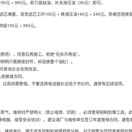
时费150元 = 950元。若只是缺油，补充液压油（30元）即可。
滤芯堵塞，清洗滤芯工时100元 + 换液压油140元 = 240元。若被忽悠
接150元 = 350元。
费用），同意后再施工。拒绝“先拆开再说”。
如明明只需换密封件，却说换整个油缸）。
。可查询企业信用信息。
入收据或合同。
件，过高则需警惕。不要选择电话报价远低于市价的，通常有后续加项。
精蒸气，维修时严禁明火（禁止电焊、切割），必须使用铜制防爆工具。
戴防静电服、接受安全培训）。建议酒厂与维修单位签订年度维保合同，避免
用、维修单位，便于成本控制和故障趋势分析。对于频繁出现同类故障的