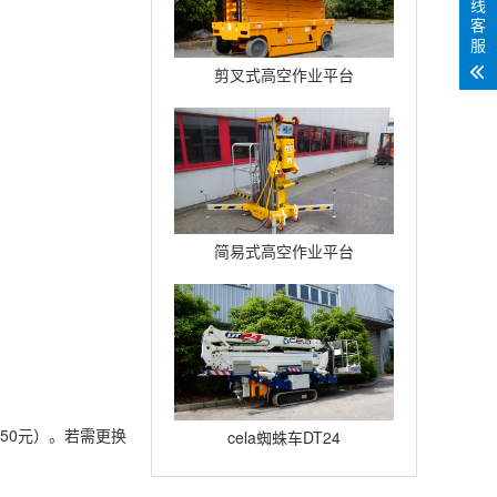
线
客
服
剪叉式高空作业平台
Compact12
简易式高空作业平台
Quickup7
为250元）。若需更换
cela蜘蛛车DT24