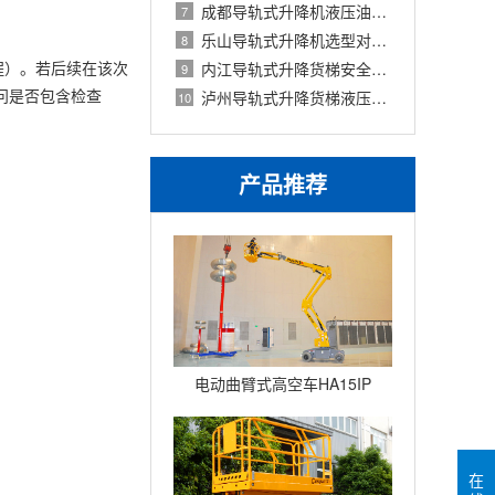
成都导轨式升降机液压油缸更换：拆卸步
7
乐山导轨式升降机选型对比：链条式与钢
8
车程）。若后续在该次
内江导轨式升降货梯安全使用：超载保护
9
问是否包含检查
泸州导轨式升降货梯液压系统：油路图解
10
产品推荐
电动曲臂式高空车HA15IP
在