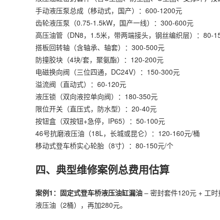
手动液压泵总成（移动式，国产）：600-1200元
齿轮液压泵（0.75-1.5kW，国产一线）：300-600元
高压油管（DN8，1.5米，带两端接头，钢丝编织层）：80-15
搭板回转轴（含轴承、轴套）：300-500元
防撞胶块（4块/套，聚氨酯）：120-200元
电磁换向阀（三位四通，DC24V）：150-300元
溢流阀（直动式）：60-120元
液压锁（双向液控单向阀）：180-350元
限位开关（直压式，防水型）：20-40元
按钮盒（双按钮+急停，IP65）：50-100元
46号抗磨液压油（18L，长城或昆仑）：120-160元/桶
移动式登车桥实心轮胎（8寸）：80-150元/个
四、典型维修案例总费用估算
案例1：固定式登车桥液压油缸漏油
– 密封套件120元 + 工
液压油（2桶），再加280元。