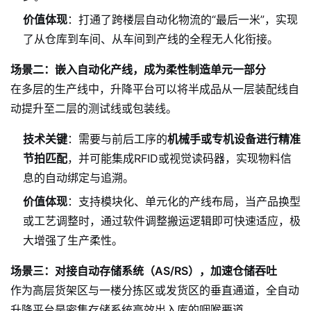
价值体现
：打通了跨楼层自动化物流的“最后一米”，实现
了从仓库到车间、从车间到产线的全程无人化衔接。
场景二：嵌入自动化产线，成为柔性制造单元一部分
在多层的生产线中，升降平台可以将半成品从一层装配线自
动提升至二层的测试线或包装线。
技术关键
：需要与前后工序的
机械手或专机设备进行精准
节拍匹配
，并可能集成RFID或视觉读码器，实现物料信
息的自动绑定与追溯。
价值体现
：支持模块化、单元化的产线布局，当产品换型
或工艺调整时，通过软件调整搬运逻辑即可快速适应，极
大增强了生产柔性。
场景三：对接自动存储系统（AS/RS），加速仓储吞吐
作为高层货架区与一楼分拣区或发货区的垂直通道，全自动
升降平台是密集存储系统高效出入库的咽喉要道。