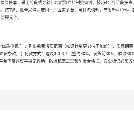
需多个楼层停靠，采用分段式导轨比每层独立控制更省钱。技巧4：分阶段投
。技巧5：批量采购。若同一厂区需多台，可打包谈判，节省5%-10%。
产防爆元件。
非“优质电机”）；列出免费增项范围（如设计变更≤5%不加价）；质保期至
条款）；付款方式：建议3-3-3-1（签约30%，发货前30%，验收30
m，平台下降速度平稳无抖动。防爆机型需查验防爆合格证。安全标识必须