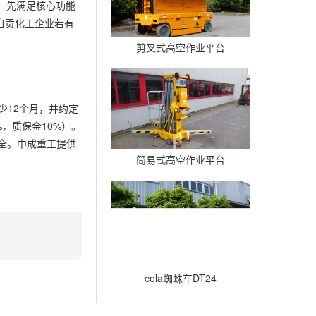
资。先满足核心功能
自贡化工企业若有
剪叉式高空作业平台
Compact12
少12个月，并约定
%，质保金10%）。
齐全。中成重工提供
简易式高空作业平台
Quickup7
cela蜘蛛车DT24