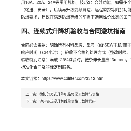
用16A、20A、24A等常用规格。技巧3：合并功能。如
（输送、安全），后续再升级变频调速、远程监控等附加功能
防爆要求，建议在满足防爆等级的前提下选用性价比高的国
四、连续式升降机验收与合同避坑指南
合同必含条款：明确所有材料品牌、型号（如“SEW电机”而
响应时间（≤24小时）；验收不合格的处理方式（整改时限、退货
验收特别注意：满载125%试验时，链条伸长量应≤3mm/
标准化合同及非标定制服务。
本文链接：https://www.cdlifter.com/3312.html
上一篇：
德阳剪叉式升降机维修常见故障与价格
下一篇：
泸州链式提升机维修价格与故障代码