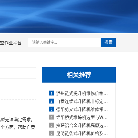
空作业平台
搜索
相关推荐
泸州链式提升机维修价格与故障代码
1
自贡连续式升降机非标定制与成本控制
2
德阳剪叉式升降机维修常见故障与价格
3
绵阳桥式堆垛机选型与WMS对接
4
机型无法满足需求，
拉萨铝合金升降机高原选型与维护
5
四个方面，帮助自贡
昆明链条式升降机价格及选型要点
6