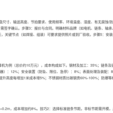
盘尺寸、输送高度、节拍要求、使用频率、环境温度、湿度、有无腐蚀/防
需签字确认。步骤3：报价与合同。明确材料品牌（如电机、链条、轴承、
0天，关键节点（如焊接、组装）可要求提供照片或到厂验收。步骤5：安
式升降机为例（总价约10万元），成本构成如下。钢材及加工：35%；链条及
感器）：12%；安全装置（防坠、限位、急停）：8%；表面处理及装配：
；提升高度每增加1米成本增5%；不锈钢材质比碳钢贵60%-100%；防爆等
m×0.2m，成本增加约8%。技巧2：选择标准链条节距。非标节距需开模