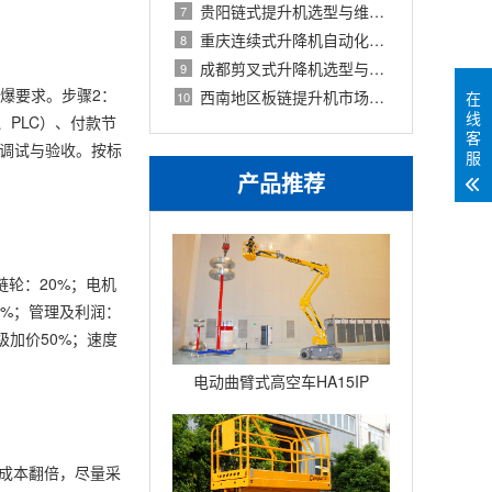
贵阳链式提升机选型与维护指南
7
重庆连续式升降机自动化产线应用
8
成都剪叉式升降机选型与价格指南
9
爆要求。步骤2：
西南地区板链提升机市场：中成重工服务
在
10
线
PLC）、付款节
客
装调试与验收。按标
服
产品推荐
链轮：20%；电机
8%；管理及利润：
级加价50%；速度
电动曲臂式高空车HA15IP
，成本翻倍，尽量采