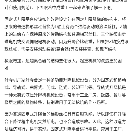
计和使用规范)，下面跟着中成重工一起来详细了解一下吧。
固定式升降平台应该如何改造设计？在固定升降货梯的结构中，将
原来的普通梯形丝杠替换为L轴上有两个进给驱动的滚珠丝杠，Z轴
上的进给方向保持原来的传动结构和普通梯形丝杠，三个轴都由步
进电机或交流伺服电机驱动。因为升降台比较重，如果把Z轴换成滚
珠丝杠，需要安装滑动装置(离合器)等安装装置，和现有结构
极限增加，超越离合器的结构变化很大，起重机械的改造更加困
难。
升降机
厂家升降台是一种多功能升降机械设备，分为固定式和移动
式、导轨式、曲臂式、剪式、链式、装卸平台等。导轨式升降机是
一种无剪式液压升降机机械设备，常用于工业厂房、饭店、餐厅等
楼层之间的货物转移，特别适用于无法挖坑的作业场所。
因为普通固定式升降台的梯形丝杠具有自锁功能，所以即使在升降
台下降过程中电机突然断电，也不会造成事故。因此，这种改造方
法经济可行，易于实现。固定式升降平台运行平稳，常用于工厂、