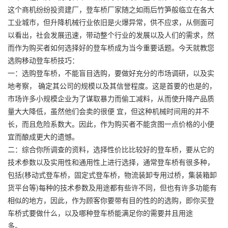
这个商机纷纷投资建厂，登车桥厂家随之如雨后竹笋般临立在各大
工业城市，但
升降机
械行业依旧是火爆异常，供不应求，从侧面可
以看出，社会发展迅速，带动整个行业的发展以及人们的需求，然
而作为购买者如何选择好的登车桥成为当今重要话题。今天就教您
选购移动登车桥技巧：
一：选购登车桥，不能盲目选购，要做好充分的市场调研，以及实
地考察， 确定其公司的规模以及其信誉程度。这是首要的也是的，
市场许多小规模企业为了谋取暴力而偷工减料，从而使升降产品质
量大大降低，虽然他们会卖的很便 宜，但这种机械时间用的并不
长，而且危险系数大。因此，作为购买者不能贪图一点价格的小便
宜而酿成更大的遗憾。
二：综合你所调查的资料，选择性价比比较好的登车桥，要从它的
技术参数以及实用性和通用性上进行选择，通常登车桥有很多种，
包括(移动式登车桥，固定式登车桥，物流装卸专用过桥，集装箱卸
货平台等)每种的技术参数及用途都有些许不同，但也有许多功能有
相似的地方，因此，作为顾客你要带有目的性的的选购，即你买登
车桥式要做什么，以及哪种登车桥能满足你的需要并且用途
多。