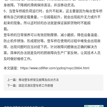
身故障。下降阀的滑阀保持清洁，并且移动灵活。
5、当登车桥超负荷运行时，会升不起来，这主要是因为每台登车桥
都有自己的额定载重量，一旦超载起升，就会出现起升无力或升不
起来的现象。所以这时好的办法就是保证装卸货物时不能超
载。
登车桥的日常保养可以有效控制摩擦、减小磨损，降低设备温度、
防止机件锈蚀、形成密封等。登车桥在使用的过程中难免会出现故
障，出现问题时应当对症下药，针对故障问题做出正确的解决方
案，简单的办法就是及时的把故障向生产厂家反映，让其技术人员
及时做好维修工作。
本文链接：https://www.cdlifter.com/yydcq/nxyc/2664.html
上一篇：
移动登车桥常见故障及应对方法
下一篇：
固定式液压登车桥工作原理