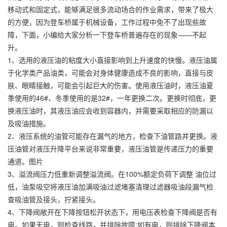
移动式和固定式，能够满足很多流动场合的作业需求，带来了极大
的方便，因为登车桥属于机械设备，工作过程中免不了出现些故
障，下面，小编给大家分析一下登车桥普遍存在的现象——不起
升。
1、选用的液压油的粘度大小直接影响到上升速度的快慢。液压油属
于化学类产品油类，可能会对身体健康造成不良的影响，直接与皮
肤、眼睛接触，可能会引起巨大的伤害。使用液压油时，液压油夏
季使用的46#、冬季使用的是32#，一年更换二次。更换时彻底，更
换液压油时，其液压油应会收到容器内，并需要采取相应的防漏以
及吸油措施。
2、液压系统的油管可能存在漏气的地方，检查下油管路并更换。液
压油管对液压升降平台来说非常重要，液压油管是传递压力的重要
通道。图片
3、溢流阀压力低重新调整溢流阀。在100%额定负荷下调整 油位过
低，油泵吸空将液压油加满吸油过滤堵塞清理过滤器吸油段漏气检
查吸油管及接头，拧紧接头。
4、下降阀敞开在下降按钮松开状态下，用电压表检查下降阀是否有
电。如果无电，则检查线路，并排除故障;如有电，则排除下降阀本