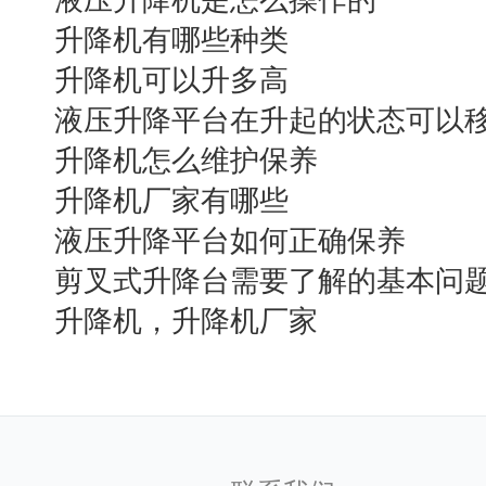
液压升降机是怎么操作的
升降机有哪些种类
升降机可以升多高
使用效率要高，来充分发挥发动机的动力性和燃油经济性。
液压升降平台在升起的状态可以
由于施工场地尘土多，液压油易受到污染，要做好防护与过滤措
升降机怎么维护保养
选用轻便、适用的冷却散热系统，减少系统总发热量、降低温
液压系统和液压元件在大负载和剧烈振动造成的冲击下，应该
升降机厂家有哪些
由于工程工作作业时间长，要提高液压操作的舒适度，减轻工作
液压升降平台如何正确保养
二、移动式升降机的液压系统需满足的动作要求：
要保证工作臂变幅起落时工作平台的水平。
剪叉式升降台需要了解的基本问
要保证工作臂的起落与伸缩可以各自单独动作，也能够相互配
升降机，升降机厂家
要保证工作臂的动作与回转平台的回转动作既可以单独进行，又
要保持移动式升降机行走平稳：速度满足快速4公里/小时、慢速
在工作平台上，能够操作行走、移动作业位置。
转向灵活可靠。
行走轮能够扩展，加大抗倾翻性，在不平坦的路上也能自行调整