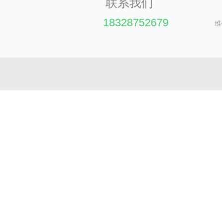
联系我们
推荐阅读:
移动式液压升降平台分类
‭18328752679‬
维
液压升降平台在升起的状态可以移动吗