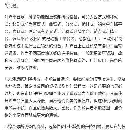
的问题。
升降平台是一种多功能起重装卸机械设备，可分为固定式和移动
式：移动式分为直臂式、曲臂式，剪叉式，桅柱式，铝合金升降平
台，套缸式：固定式有剪叉式，导轨式升降平台、链条式升降平
台、装卸平台 及附着式电动施工平台等。也指在工厂、自动仓库等
物流系统中进行垂直输送的设备，升降台上往往还装有各种平面输
送设备，作为不同高度输送线的连接装置。一般采用液压驱动，故
称液压升降台。除作为不同高度的货物输送外，广泛应用于高空的
安装、维修等作业。
1.天津选购升降机械，不能盲目选购，要做好充分的市场调研，以及
实地考察，确定其公司的规模以及其信誉程度。这是首要的也是必
须的，现在市场许多小规模企业为了谋取暴力而偷工减料，从而使
升降产品质量大大降低，虽然他们会卖的很便宜，但这种机械时间
用的并不长，而且危险系数大。因此，作为购买者不能贪图一点价
格的小便宜而酿成更大的遗憾。
2.综合你所调查的资料，选择性价比比较好的升降机械，要从它的技