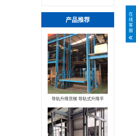
在
产品推荐
线
客
服
导轨升降货梯 导轨式升降平
台