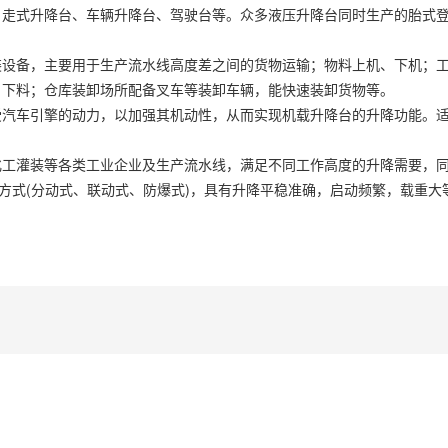
自走式升降台、车辆升降台、驾驶台等。众多液压升降台同时生产的胎式
装设备，主要用于生产流水线高度差之间的货物运输；物料上机、下机；
、下料；仓库装卸场所配备叉车等装卸车辆，能快速装卸货物等。
受汽车引擎的动力，以加强其机动性，从而实现机载升降台的升降功能。
化工灌装等各类工业企业及生产流水线，满足不同工作高度的升降需要，
制方式(分动式、联动式、防爆式)，具有升降平稳准确，启动频繁，载重大