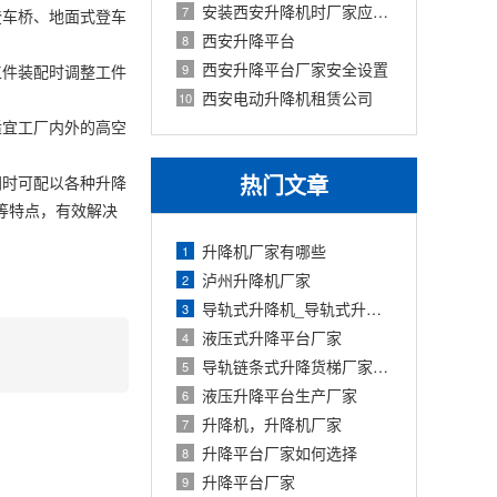
安装西安升降机时厂家应该注意的问题
7
登车桥
、地面式登车
西安升降平台
8
西安升降平台厂家安全设置
工件装配时调整工件
9
西安电动升降机租赁公司
10
适宜工厂内外的高空
热门文章
同时可配以各种升降
等特点，有效解决
升降机厂家有哪些
1
泸州升降机厂家
2
导轨式升降机_导轨式升降平台厂家
3
液压式升降平台厂家
4
导轨链条式升降货梯厂家定制
5
液压升降平台生产厂家
6
升降机，升降机厂家
7
升降平台厂家如何选择
8
升降平台厂家
9