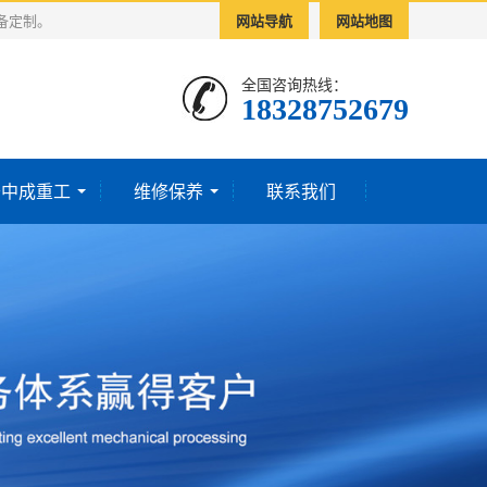
备定制。
网站导航
网站地图
全国咨询热线：
18328752679‬
于中成重工
维修保养
联系我们