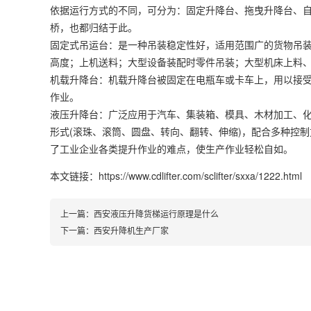
依据运行方式的不同，可分为：固定升降台、拖曳升降台、
桥，也都归结于此。
固定式吊运台：是一种吊装稳定性好，适用范围广的货物吊
高度；上机送料；大型设备装配时零件吊装；大型机床上料
机载升降台：机载升降台被固定在电瓶车或卡车上，用以接
作业。
液压升降台：广泛应用于汽车、集装箱、模具、木材加工、
形式(滚珠、滚筒、圆盘、转向、翻转、伸缩)，配合多种控
了工业企业各类提升作业的难点，使生产作业轻松自如。
本文链接：https://www.cdlifter.com/sclifter/sxxa/1222.html
上一篇：
西安液压升降货梯运行原理是什么
下一篇：
西安升降机生产厂家