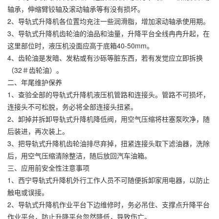
轴承，伸缩臂铰轴及滚动轴承等有没有损坏。
2、导轨式升降机各位置均充注一些润滑脂，增加滚动轴承使用期。
3、导轨式升降机齿轮油的油品和油量，升降平台全线冉冉升起，在
这里部位时，液压机没面应高于底箱40-50mm。
4、齿轮油是发暗、发粘或有沙砾等脏东西，若有发觉应立即拆换
（32＃齿轮油）。
二、年尾维护保养
1、查验全部的导轨式升降机液压机管路和连接头。管路不可损坏，
连接头不可松脱，务必将全部连接头扭紧。
2、卸掉并拆卸导轨式升降机降低阀，用空气压缩将柱塞泵吹净，随
后装进，再次装上。
3、把导轨式升降机齿轮油排尽弃掉，扭紧连接头取下滤油器，洗除
后，用空气压缩清除整洁，随后放回汽车油箱。
三、应用前安全性注意事项
1、西宁导轨式升降机外行工作人员不可随便拆卸家用电器，以防止
触电或误接。
2、导轨式升降机作业平台下边维修时，务必吊住、支撑点升降平台
作业平台，防止升降平台忽然降低，导致伤亡。