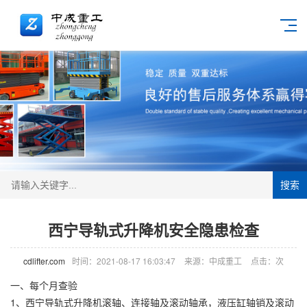
搜索
西宁导轨式升降机安全隐患检查
cdlifter.com
时间：2021-08-17 16:03:47
来源：中成重工
点击：
次
一、每个月查验
1、西宁导轨式
升降机
滚轴、连接轴及滚动轴承，液压缸轴销及滚动