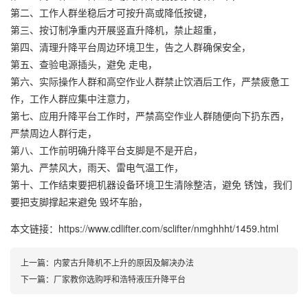
第二、工作人群坐稳后才可按升高或降低按键，
第三、按订制净重内开展竖直升降机，禁止超重，
第四、清理升降平台周边环境卫生，告之人群确保安全，
第五、查验电源插头，避免 走电，
第六、实际操作人群和高空作业人群禁止饮酒后工作，严禁疲惫工
作，工作人群应集中注意力，
第七、应用升降平台工作时，严禁高空作业人群随便向下扔东西，
严禁周边人群行走，
第八、工作前明确升降平台支脚是不是开启，
第九、严禁风大，雨天、雷电气温工作，
第十、工作结束要把机器设备环境卫生清除整洁，避免 锈蚀，我们
要把支脚撑起来避免 毁坏车胎，
本文链接：https://www.cdlifter.com/sclifter/nmghhht/1459.html
上一篇：
内蒙古升降机不上升的原因及解决办法
下一篇：
厂家教你选购呼和浩特液压升降平台