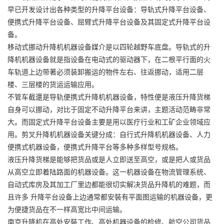
早已开发设计出各种类型的升降平台设备：导轨式升降平台设备、
便携式升降平台设备、屈臂式升降平台设备及其固定式升降平台设
备。
移动式挪动升降机机器设备媒介是以四轮越野车底盘。导轨式的升
降机机器设备就是指设备在电动式的驱动器下，在二根平行面的火
车轨道上边带著必须装卸搬运的物件左右、往返挪动，适用二层
楼、三层楼的货运运输应用。
不管车截還是导轨便携式升降机机器设备，特性便是液压
升降货梯
自身可以挪动，对比于固定不动升降平台来讲，主题活动范畴非常
大。而固定式升降平台设备主要是用以医疗行业和工矿企业领域应
用。剪叉升降机机器设备关键分成：自行式升降机机器设备、人力
便携式机器设备，便携式升降平台等多种多样型号规格。
液压升降货梯是能够把货品或是人立即送至高空，或是把人或货品
从高空立即着陆路面的机器设备。这一机器设备在物流管理系统、
自动式库房及其加工厂里边都能很切实解决货品升降机的难题，而
且许多 升降平台设备上边通常都安裝有平面图运输的机器设备，更
为便捷货品在不一样高宽比中间运输。
南京升降机在高处安裝工作、高处机器设备的检修、航空公司货品