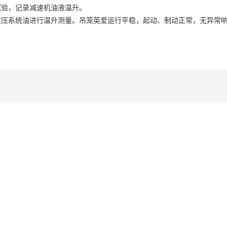
试验，记录减速机油液温升。
液压系统油进行温升测量。吊笼英爱运行平稳，起动、制动正常，无异常