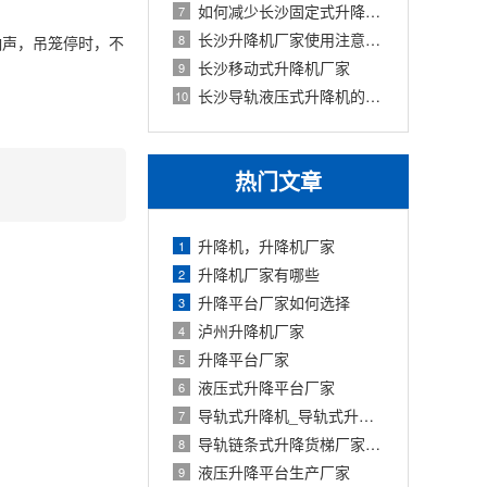
如何减少长沙固定式升降机使用中的故障
7
长沙升降机厂家使用注意事项
8
响声，吊笼停时，不
长沙移动式升降机厂家
9
长沙导轨液压式升降机的特点及应用
10
热门文章
升降机，升降机厂家
1
升降机厂家有哪些
2
升降平台厂家如何选择
3
泸州升降机厂家
4
升降平台厂家
5
液压式升降平台厂家
6
导轨式升降机_导轨式升降平台厂家
7
导轨链条式升降货梯厂家定制
8
液压升降平台生产厂家
9