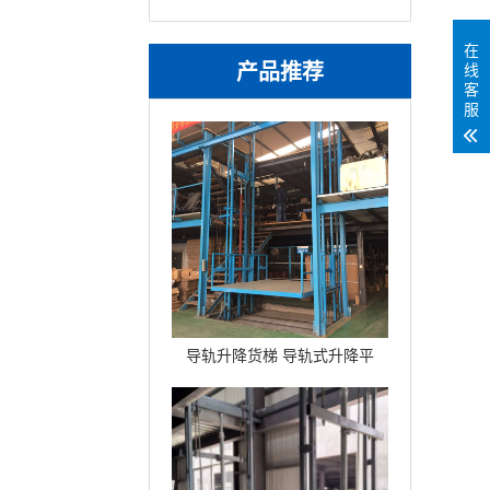
在
产品推荐
线
客
服
导轨升降货梯 导轨式升降平
台