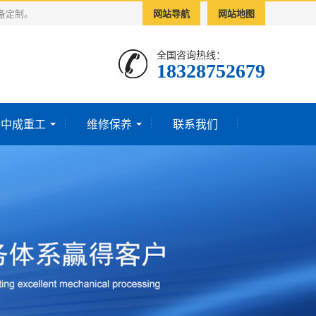
备定制。
网站导航
网站地图
全国咨询热线：
18328752679‬
于中成重工
维修保养
联系我们